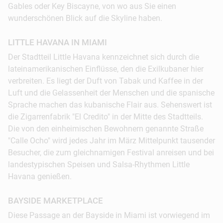
Gables oder Key Biscayne, von wo aus Sie einen
wunderschönen Blick auf die Skyline haben.
LITTLE HAVANA IN MIAMI
14:00 Uhr:
Shoppen und Staunen. Bummel durch
Der Stadtteil Little Havana kennzeichnet sich durch die
das Art-déco-Viertel. Eine Architektur, die
lateinamerikanischen Einflüsse, den die Exilkubaner hier
begeistert.
verbreiten. Es liegt der Duft von Tabak und Kaffee in der
Luft und die Gelassenheit der Menschen und die spanische
17:00 Uhr:
Noch schnell ein Bad im Atlantik oder
Sprache machen das kubanische Flair aus. Sehenswert ist
ein kleiner Strandspaziergang.
die Zigarrenfabrik "El Credito" in der Mitte des Stadtteils.
Die von den einheimischen Bewohnern genannte Straße
20:00 Uhr:
Abendessen in einem der vielen
"Calle Ocho" wird jedes Jahr im März Mittelpunkt tausender
exquisiten Restaurants am Ocean Drive. Cocktails
Besucher, die zum gleichnamigen Festival anreisen und bei
genießen in einer der Szenebars und den Abend in
landestypischen Speisen und Salsa-Rhythmen Little
einem der gerade angesagten Clubs ausklingen
Havana genießen.
lassen.
BAYSIDE MARKETPLACE
Diese Passage an der Bayside in Miami ist vorwiegend im