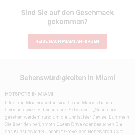
entlang der Lincoln Road.
Sind Sie auf den Geschmack
10:00 Uhr:
Parasailing. Mega-Spaß und
gekommen?
traumhafter Blick auf
Miami Beach
. Anschließend
etwas Beachen am kilometerlangen, feinsandigen
Strand.
REISE NACH MIAMI ANFRAGEN
13:00 Uhr:
Miete von Fahrrädern Deco Bike. Fahrt
entlang der Promenade nach South Beach. Die
farbenfrohen Strandtürme sind immer ein
Sehenswürdigkeiten in Miami
beliebtes Fotomotiv.
HOTSPOTS IN MIAMI
© Cris Ascunce
Film- und Modeindustrie sind hier in Miami ebenso
heimisch wie die Reichen und Schönen – „Sehen und
gesehen werden“ rund um die Uhr ist hier Devise. Bummeln
Sie über den berühmten Ocean Drive oder besuchen Sie
das Künstlerviertel Coconut Grove, den Nobelvorort Coral