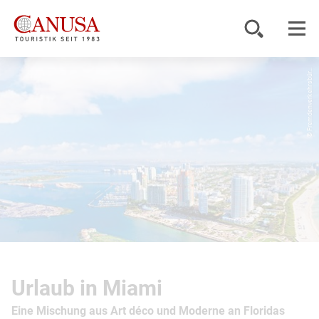
© Fremdenverkehrsbür...
Reiseziele
Reisearten
Inspiration
Service
KUNDENPORTAL
Urlaub in Miami
Eine Mischung aus Art déco und Moderne an Floridas