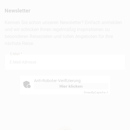
Presse
Berlin
Newsletter
Hotels & Unterkünfte
FAQ
Köln
Kreuzfahrten
Kennen Sie schon unseren Newsletter? Einfach anmelden
Barrierefreiheitserklärung
Frankfurt
und wir schicken Ihnen regelmäßig Inspirationen zu
Busreisen
besonderen Reisezielen und tollen Angeboten für Ihre
Stuttgart
nächste Reise.
München
E-Mail *
Anti-Roboter-Verifizierung
Hier klicken
Friendly
Captcha ⇗