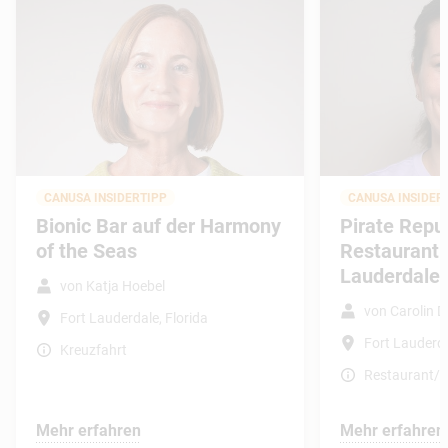
CANUSA INSIDERTIPP
CANUSA INSIDER
Bionic Bar auf der Harmony
Pirate Repu
of the Seas
Restaurant i
Lauderdale
von Katja Hoebel
von Carolin 
Fort Lauderdale, Florida
Fort Lauderda
Kreuzfahrt
Restaurant/B
Mehr erfahren
Mehr erfahren