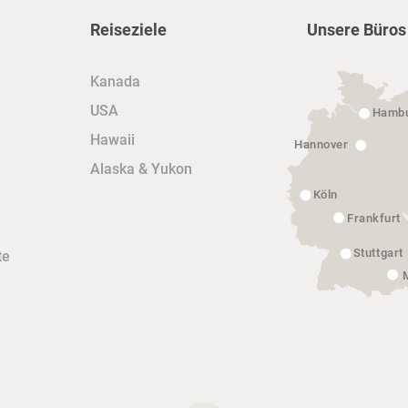
Reiseziele
Unsere Büros
Kanada
USA
Hamb
Hawaii
Hannover
Alaska & Yukon
Köln
Frankfurt
Stuttgart
te