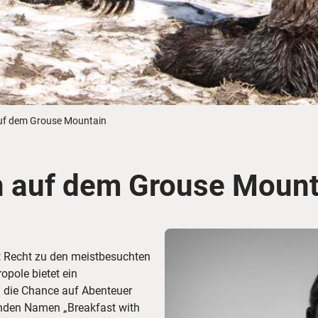
Busreisen
Routen­vorschläge
Reisebüro-Service
© ShaneMyersPhoto
© Swissmediavision/ ...
© Chris Frey
Skireisen
CANUSA-Magazin
Über uns
auf dem Grouse Mountain
n auf dem Grouse Mount
Hawaii
Alas
 Recht zu den meistbesuchten
opole bietet ein
 die Chance auf Abenteuer
enden Namen „Breakfast with