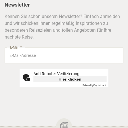
Newsletter
Hotels & Unterkünfte
FAQ
Köln
Kreuzfahrten
Kennen Sie schon unseren Newsletter? Einfach anmelden
Barrierefreiheitserklärung
Frankfurt
und wir schicken Ihnen regelmäßig Inspirationen zu
Busreisen
besonderen Reisezielen und tollen Angeboten für Ihre
Stuttgart
nächste Reise.
München
E-Mail *
Anti-Roboter-Verifizierung
Hier klicken
Friendly
Captcha ⇗