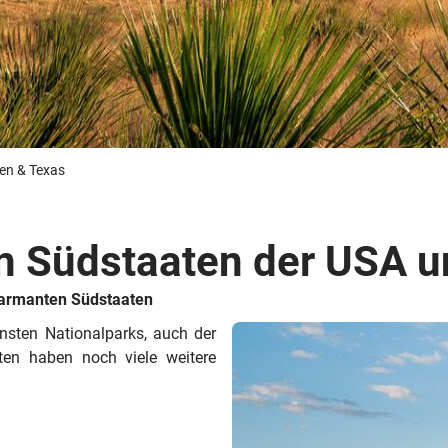
Busreisen
Routen­vorschläge
Reisebüro-Service
© ShaneMyersPhoto
© Swissmediavision/ ...
© Chris Frey
Skireisen
CANUSA-Magazin
Über uns
en & Texas
en Südstaaten der USA 
Hawaii
Alas
harmanten Südstaaten
nsten Nationalparks, auch der
en haben noch viele weitere