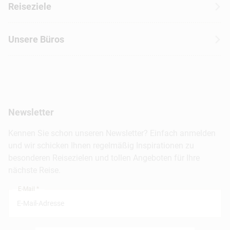
Erfahrungen mit CANUSA
Reiseziele
Autoreisen
Jobs & Karriere
Kanada
Skireisen
Unsere Büros
Insidertipps
USA
Strandurlaub
Kataloge
Hamburg
Hawaii
Inselhopping
Reiseservice
Hannover
Alaska & Yukon
Städtereisen
Presse
Berlin
Newsletter
Hotels & Unterkünfte
FAQ
Köln
Kreuzfahrten
Kennen Sie schon unseren Newsletter? Einfach anmelden
Barrierefreiheitserklärung
Frankfurt
und wir schicken Ihnen regelmäßig Inspirationen zu
Busreisen
besonderen Reisezielen und tollen Angeboten für Ihre
Stuttgart
nächste Reise.
München
E-Mail *