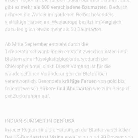
gibt es
mehr als 800 verschiedene Baumarten
. Dadurch
nehmen die Wälder im goldenen Herbst besonders
vielfältige Farben an. Westeuropa besitzt im Vergleich
dazu lediglich etwas mehr als 50 Baumarten.
Ab Mitte September entsteht durch die
Temperaturschwankungen entsteht zwischen Ästen und
Blättern eine Flüssigkeitsblockade, wodurch der
Chlorophyllanteil sinkt. Dieser Vorgang ist für die
wunderschönen Veränderungen der Blattfarben
verantwortlich. Besonders
kräftige Farben
von gold bis
feuerrot weisen
Birken- und Ahornarten
wie zum Beispiel
der Zuckerahorn auf.
INDIAN SUMMER IN DEN USA
In jeder Region sind die Färbungen der Blätter verschieden.
Der US-Bundesstaat
Maine
etwa ist zu rund 90 Prozent von