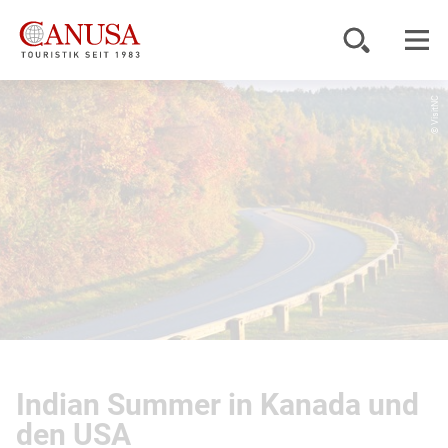
© VisitNC
Reiseziele
Reisearten
Inspiration
Service
KUNDENPORTAL
Indian Summer in Kanada und
den USA