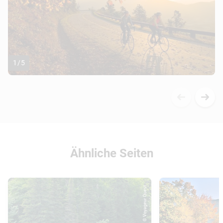
Bezeichnungen wie "Second Summer" im
Englischen oder "Goldener Herbst“ im Deutschen
etabliert.
1
/
5
Ähnliche Seiten
© Voyageur Quest