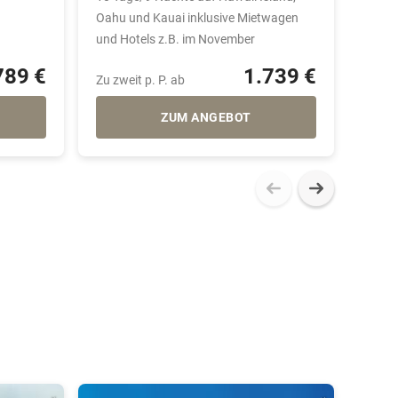
Oahu und Kauai inklusive Mietwagen
und Hotels z.B. im November
789 €
1.739 €
Zu zweit p. P. ab
Zu zwe
ZUM ANGEBOT