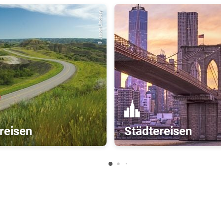
© Jason Lindsey
Sicher mit CANUSA
© welcomia
Umfassender Versicherungsschutz
Vor und während der Reise auch bei ep
COVID-19: Alle CANUSA-Reisen beinhalte
Auslandskrankenversicherung und den R
reisen
Städtereisen
Kundengeldabsicherung
Die Zahlungen, die Sie an CANUSA leiste
Reisepreissicherungsschein der Deutsc
Immer Informiert
Wir halten Sie über alle wichtigen Ände