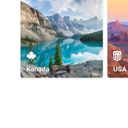
© R. Classen/Shutter...
Kanada
USA