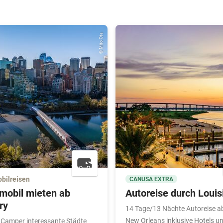
© Mito Ota
bilreisen
CANUSA EXTRA
obil mieten ab
Autoreise durch Louis
ry
14 Tage/13 Nächte Autoreise a
New Orleans inklusive Hotels u
 Camper interessante Städte