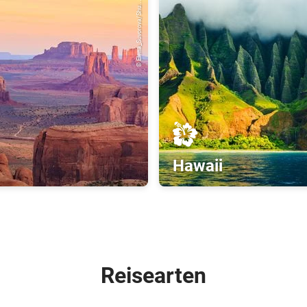
© Elena_Suvorova/Shu...
Hawaii
Reisearten