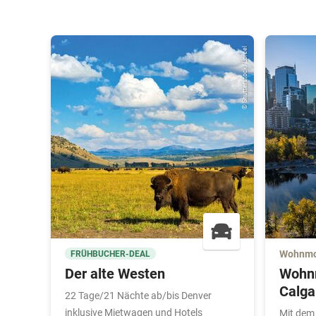
© Shutterstock/Lorcel
Wohnmo
FRÜHBUCHER-DEAL
Der alte Westen
Wohnm
Calga
22 Tage/21 Nächte ab/bis Denver
inklusive Mietwagen und Hotels
Mit dem