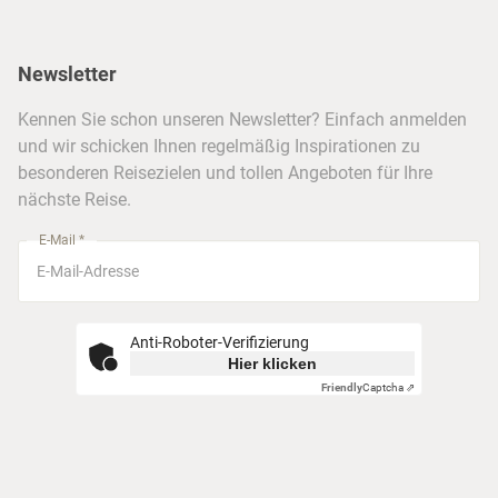
Reiseservice
Hannover
Alaska & Yukon
Städtereisen
Presse
Berlin
Newsletter
Hotels & Unterkünfte
FAQ
Köln
Kreuzfahrten
Kennen Sie schon unseren Newsletter? Einfach anmelden
Barrierefreiheitserklärung
Frankfurt
und wir schicken Ihnen regelmäßig Inspirationen zu
Busreisen
besonderen Reisezielen und tollen Angeboten für Ihre
Stuttgart
nächste Reise.
München
E-Mail *
Anti-Roboter-Verifizierung
Hier klicken
Friendly
Captcha ⇗