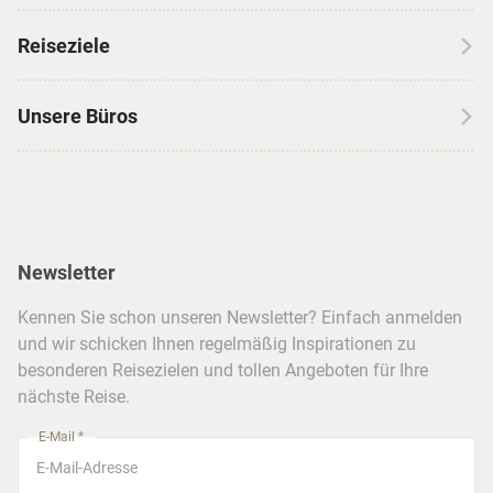
Wohnmobilreisen
Erfahrungen mit CANUSA
Reiseziele
Autoreisen
Jobs & Karriere
Kanada
Skireisen
Unsere Büros
Insidertipps
USA
Strandurlaub
Kataloge
Hamburg
Hawaii
Inselhopping
Reiseservice
Hannover
Alaska & Yukon
Städtereisen
Presse
Berlin
Newsletter
Hotels & Unterkünfte
FAQ
Köln
Kreuzfahrten
Kennen Sie schon unseren Newsletter? Einfach anmelden
Barrierefreiheitserklärung
Frankfurt
und wir schicken Ihnen regelmäßig Inspirationen zu
Busreisen
besonderen Reisezielen und tollen Angeboten für Ihre
Stuttgart
nächste Reise.
München
E-Mail *