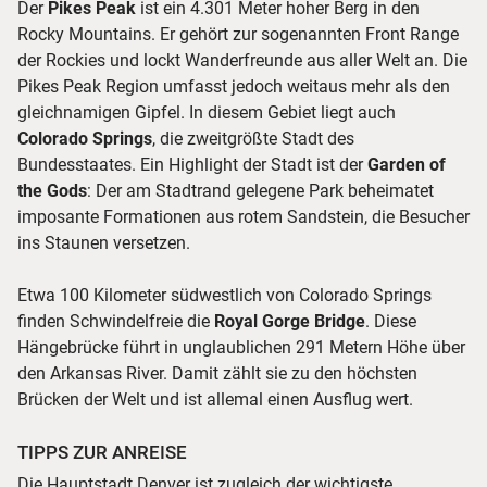
Der
Pikes Peak
ist ein 4.301 Meter hoher Berg in den
Rocky Mountains. Er gehört zur sogenannten Front Range
der Rockies und lockt Wanderfreunde aus aller Welt an. Die
Pikes Peak Region umfasst jedoch weitaus mehr als den
gleichnamigen Gipfel. In diesem Gebiet liegt auch
Colorado Springs
, die zweitgrößte Stadt des
Bundesstaates. Ein Highlight der Stadt ist der
Garden of
the Gods
: Der am Stadtrand gelegene Park beheimatet
imposante Formationen aus rotem Sandstein, die Besucher
ins Staunen versetzen.
Etwa 100 Kilometer südwestlich von Colorado Springs
finden Schwindelfreie die
Royal Gorge Bridge
. Diese
Hängebrücke führt in unglaublichen 291 Metern Höhe über
den Arkansas River. Damit zählt sie zu den höchsten
Brücken der Welt und ist allemal einen Ausflug wert.
TIPPS ZUR ANREISE
Die Hauptstadt Denver ist zugleich der wichtigste