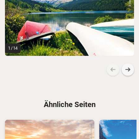
1
/
14
Ähnliche Seiten
© Idaho Tourism