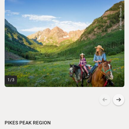
© Colorado Tourism O...
1
/
3
PIKES PEAK REGION