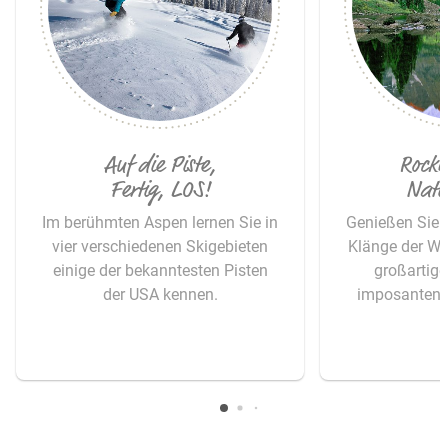
© Jesse Hoffman
Auf die Piste,
Rocky
Fertig, LOS!
Nati
Im berühmten Aspen lernen Sie in
Genießen Sie 
vier verschiedenen Skigebieten
Klänge der Wa
einige der bekanntesten Pisten
großartige
der USA kennen.
imposanten 