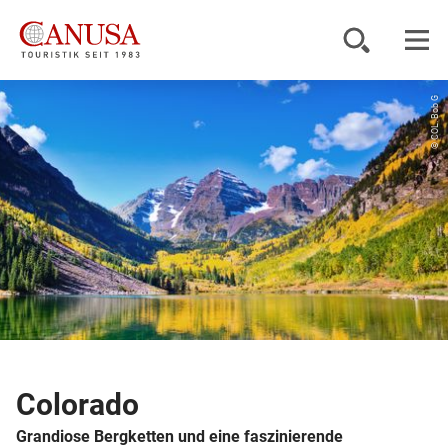
© COL. Bob G
Reiseziele
Reisearten
Inspiration
Service
KUNDENPORTAL
Colorado
Grandiose Bergketten und eine faszinierende