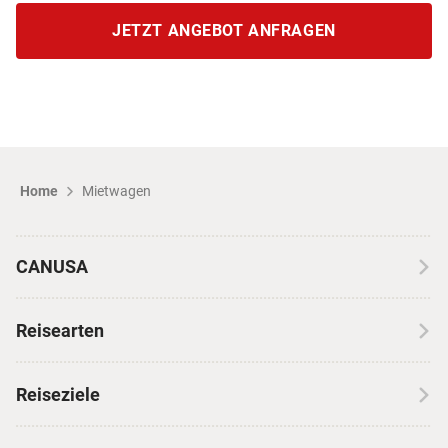
JETZT ANGEBOT ANFRAGEN
Home
Mietwagen
CANUSA
Über CANUSA
Reisearten
Kontakt
Wohnmobilreisen
Erfahrungen mit CANUSA
Reiseziele
Autoreisen
Jobs & Karriere
Kanada