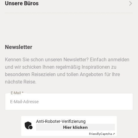
Skireisen
Unsere Büros
Insidertipps
USA
Strandurlaub
Kataloge
Hamburg
Hawaii
Inselhopping
Reiseservice
Hannover
Alaska & Yukon
Städtereisen
Presse
Berlin
Newsletter
Hotels & Unterkünfte
FAQ
Köln
Kreuzfahrten
Kennen Sie schon unseren Newsletter? Einfach anmelden
Barrierefreiheitserklärung
Frankfurt
und wir schicken Ihnen regelmäßig Inspirationen zu
Busreisen
besonderen Reisezielen und tollen Angeboten für Ihre
Stuttgart
nächste Reise.
München
E-Mail *
Anti-Roboter-Verifizierung
Hier klicken
Friendly
Captcha ⇗