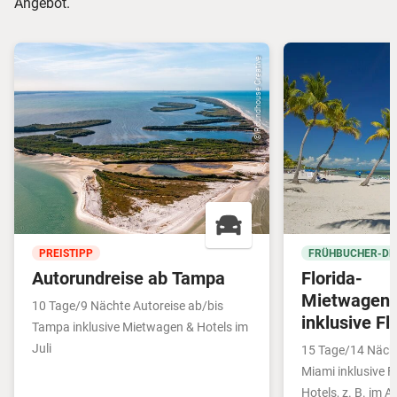
Angebot.
© Roundhouse Creative
PREISTIPP
FRÜHBUCHER-DE
Autorundreise ab Tampa
Florida-
Mietwagenr
10 Tage/9 Nächte Autoreise ab/bis
inklusive Fl
Tampa inklusive Mietwagen & Hotels im
Juli
15 Tage/14 Nächt
Miami inklusive 
Hotels, z. B. im Ap