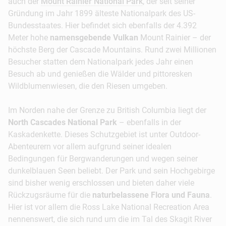
auch der
Mount Rainier National Park
, der seit seiner
Gründung im Jahr 1899 älteste Nationalpark des US-
Bundesstaates. Hier befindet sich ebenfalls der 4.392
Meter hohe
namensgebende Vulkan
Mount Rainier – der
höchste Berg der Cascade Mountains. Rund zwei Millionen
Besucher statten dem Nationalpark jedes Jahr einen
Besuch ab und genießen die Wälder und pittoresken
Wildblumenwiesen, die den Riesen umgeben.
Im Norden nahe der Grenze zu British Columbia liegt der
North Cascades National Park
– ebenfalls in der
Kaskadenkette. Dieses Schutzgebiet ist unter Outdoor-
Abenteurern vor allem aufgrund seiner idealen
Bedingungen für Bergwanderungen und wegen seiner
dunkelblauen Seen beliebt. Der Park und sein Hochgebirge
sind bisher wenig erschlossen und bieten daher viele
Rückzugsräume für die
naturbelassene Flora und Fauna
.
Hier ist vor allem die Ross Lake National Recreation Area
nennenswert, die sich rund um die im Tal des Skagit River