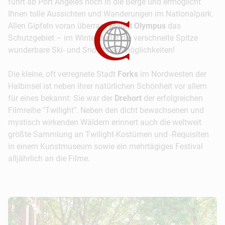
führt ab Port Angeles hoch in die Berge und ermöglicht
Ihnen tolle Aussichten und Wanderungen im Nationalpark.
Allen Gipfeln voran überragt
Mount Olympus
das
Schutzgebiet – im Winter bietet die verschneite Spitze
wunderbare Ski- und Snowboardmöglichkeiten!
Die kleine, oft verregnete Stadt
Forks
im Nordwesten der
Halbinsel ist neben ihrer natürlichen Schönheit vor allem
für eines bekannt: Sie war der
Drehort
der erfolgreichen
Filmreihe "Twilight". Neben den dicht bewachsenen und
mystisch wirkenden Wäldern erinnert auch die weltweit
größte Sammlung an Twilight-Kostümen und -Requisiten
in einem Kunstmuseum sowie ein mehrtägiges Festival
alljährlich an die Filme.