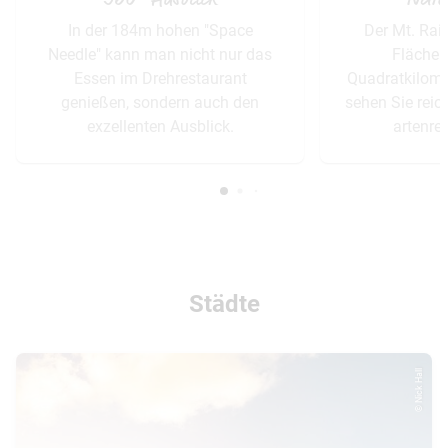
In der 184m hohen "Space
Der Mt. Rai
Needle" kann man nicht nur das
Fläche 
Essen im Drehrestaurant
Quadratkilom
genießen, sondern auch den
sehen Sie reic
exzellenten Ausblick.
artenrei
Städte
© Nick Hall