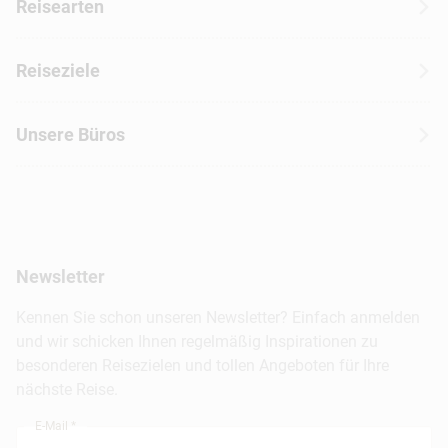
Reisearten
Kontakt
Wohnmobilreisen
Erfahrungen mit CANUSA
Reiseziele
Autoreisen
Jobs & Karriere
Kanada
Skireisen
Unsere Büros
Insidertipps
USA
Strandurlaub
Kataloge
Hamburg
Hawaii
Inselhopping
Reiseservice
Hannover
Alaska & Yukon
Städtereisen
Presse
Berlin
Newsletter
Hotels & Unterkünfte
FAQ
Köln
Kreuzfahrten
Kennen Sie schon unseren Newsletter? Einfach anmelden
Barrierefreiheitserklärung
Frankfurt
und wir schicken Ihnen regelmäßig Inspirationen zu
Busreisen
besonderen Reisezielen und tollen Angeboten für Ihre
Stuttgart
nächste Reise.
München
E-Mail *