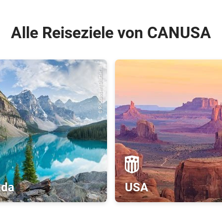
Alle Reiseziele von CANUSA
© R. Classen/Shutter...
ada
USA