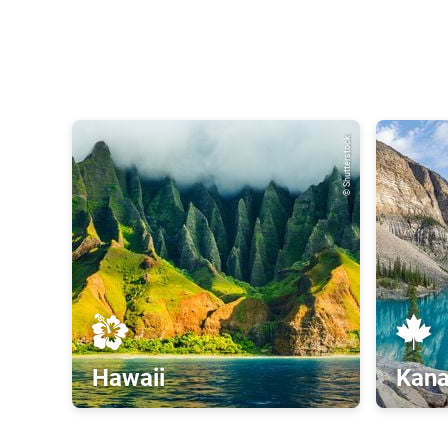
© Shutterstock
Hawaii
Kan