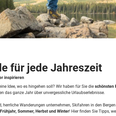
Busreisen
Routen­vorschläge
Reisebüro-Service
© ShaneMyersPhoto
© Swissmediavision/ ...
© Chris Frey
Skireisen
CANUSA-Magazin
Über uns
e für jede Jahreszeit
Hawaii
Alas
 inspirieren
ine Idee, wo es hingehen soll? Wir haben für Sie die
schönsten R
eten das ganze Jahr über unvergessliche Urlaubserlebnisse.
herrliche Wanderungen unternehmen, Skifahren in den Bergen 
Frühjahr, Sommer, Herbst und Winter
! Hier finden Sie Tipps, w