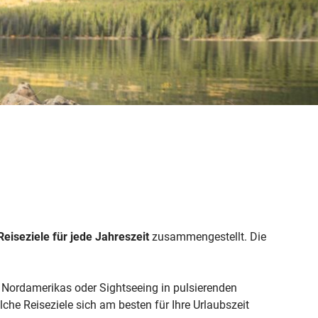
Weitere Reisearten
Insidertipps
News
© Shutterstock
© Shutterstock-06pho...
Weitere Leistungen
Häufig gestellte Fragen
ka & Yukon
eiseziele für jede Jahreszeit
zusammengestellt. Die
Nordamerikas oder Sightseeing in pulsierenden
elche Reiseziele sich am besten für Ihre Urlaubszeit