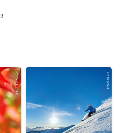
t!
© Scott T. O'Donnell
© Hank de Vre'