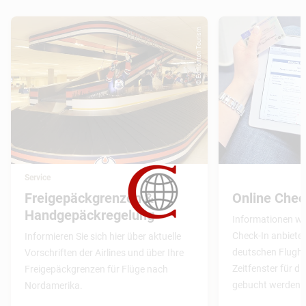
© Edmonton Tourism
Service
Freigepäckgrenzen &
Online Chec
Handgepäckregelung
Informationen wel
Check-In anbiete
Informieren Sie sich hier über aktuelle
deutschen Flughäf
Vorschriften der Airlines und über Ihre
Zeitfenster für di
Freigepäckgrenzen für Flüge nach
gebucht werden 
Nordamerika.