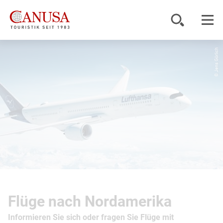
© Jens Görlich
Reiseziele
Reisearten
Inspiration
Service
KUNDENPORTAL
Flüge nach Nordamerika
Informieren Sie sich oder fragen Sie Flüge mit