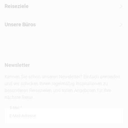
Wohnmobilreisen
Erfahrungen mit CANUSA
Reiseziele
Autoreisen
Jobs & Karriere
Kanada
Skireisen
Unsere Büros
Insidertipps
USA
Strandurlaub
Kataloge
Hamburg
Hawaii
Inselhopping
Reiseservice
Hannover
Alaska & Yukon
Städtereisen
Presse
Berlin
Newsletter
Hotels & Unterkünfte
FAQ
Köln
Kreuzfahrten
Kennen Sie schon unseren Newsletter? Einfach anmelden
Barrierefreiheitserklärung
Frankfurt
und wir schicken Ihnen regelmäßig Inspirationen zu
Busreisen
besonderen Reisezielen und tollen Angeboten für Ihre
Stuttgart
nächste Reise.
München
E-Mail *