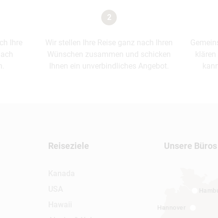
2
ich Ihre
Wir stellen Ihre Reise ganz nach Ihren
Gemeins
nach
Wünschen zusammen und schicken
klären
n.
Ihnen ein unverbindliches Angebot.
kann
Reiseziele
Unsere Büros
Kanada
USA
Hamb
Hawaii
Hannover