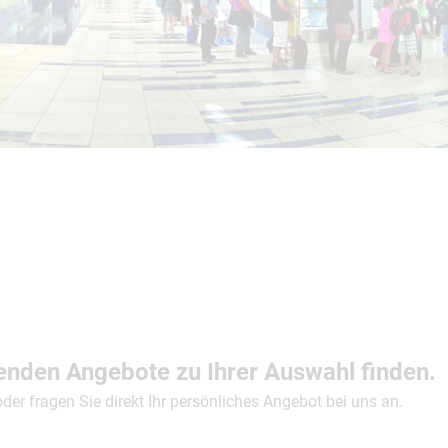
Busreisen
Routen­vorschläge
Reisebüro-Service
© ShaneMyersPhoto
© Swissmediavision/ ...
© Chris Frey
Skireisen
CANUSA-Magazin
Über uns
Hawaii
Alas
senden Angebote zu Ihrer Auswahl finden.
 oder fragen Sie direkt Ihr persönliches Angebot bei uns an.