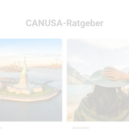
CANUSA-Ratgeber
© Mihai Andritoiu
r
Ratgeber