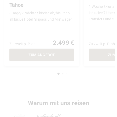
Tahoe
1 Woche Skiurlaub
inklusive 7 Übern
8 Tage/7 Nächte Skireise ab/bis Reno
Transfers und 5 
inklusive Hotel, Skipass und Mietwagen
2.499 €
Zu zweit p. P. ab
Zu zweit p. P. ab
ZUM ANGEBOT
ZUM
Warum mit uns reisen