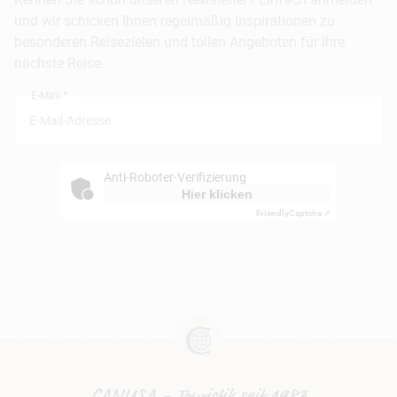
Barrierefreiheitserklärung
Frankfurt
und wir schicken Ihnen regelmäßig Inspirationen zu
Busreisen
besonderen Reisezielen und tollen Angeboten für Ihre
Stuttgart
nächste Reise.
München
E-Mail *
Anti-Roboter-Verifizierung
Hier klicken
Friendly
Captcha ⇗