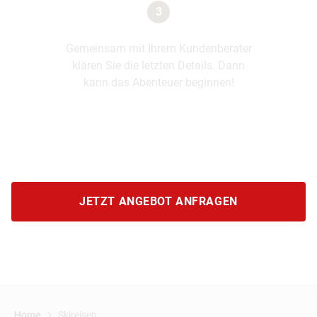
3
Gemeinsam mit Ihrem Kundenberater
klären Sie die letzten Details. Dann
kann das Abenteuer beginnen!
JETZT ANGEBOT ANFRAGEN
Home
Skireisen