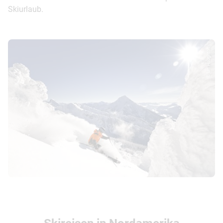
Skiurlaub.
© Ian Houghton