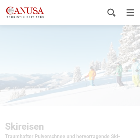
© Jack Affleck
Reiseziele
Reisearten
Inspiration
Service
KUNDENPORTAL
Skireisen
Traumhafter Pulverschnee und hervorragende Ski-