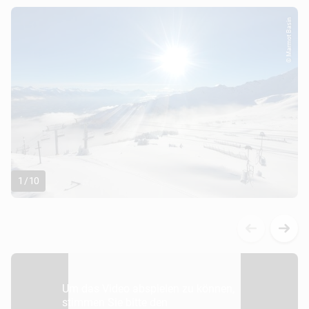
© Marmot Basin
1
/
10
Um das Video abspielen zu können,
stimmen Sie bitte den