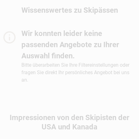
Skiangebot für Nordamerika zu Best-Preisen.
Saloon haben sie fast alle noch.
sehr gute Ski­fahrer lohnt es sich, mit In­struc­tor zu
Wissenswertes zu Skipässen
Noch mehr Tipps finden Sie im ­CANUSA-Ski-Atlas
fahren. Sie kennen die versteckten Schätze des
– bei jeder Ski­buchung über CANUSA ­inklusive!
Berges und wissen, wann es wo den besten
Pulverschnee gibt.
Wir konnten leider keine
passenden Angebote zu Ihrer
Auswahl finden.
Bitte überarbeiten Sie Ihre Filtereinstellungen oder
fragen Sie direkt Ihr persönliches Angebot bei uns
an.
Impressionen von den Skipisten der
USA und Kanada