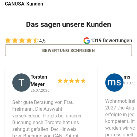
CANUSA-Kunden
Das sagen unsere Kunden
1319 Bewertungen
4,5
BEWERTUNG SCHREIBEN
Torsten
ms
13.07.2
Meyer
26.07.2026
Wohnmobilreis
Sehr gute Beratung von Frau
2027 Die Ange
Freimann. Die Auswahl
erfolgte in jed
verschiedener Hotels bei unserer
kompetent. Im 
Buchung nach Toronto hat uns
wurden wir vo
sehr gut gefallen. Der Hinweis
professionell 
bzw. Buchung von CANUSA mit