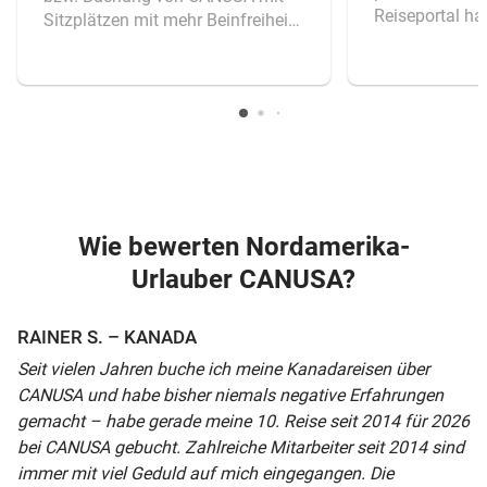
Reiseportal ha
Sitzplätzen mit mehr Beinfreiheit
überzeugt, so
bzw. im ruhigeren Bereich des
Abwicklung be
Flugzeugs gegen einen kleinen
und online erf
Aufpreis sind ein sehr guter
Darüber hinau
Service. Wichtige Informationen
Versicherungen
zum Besuch der Niagarafälle
Gesamtpreis d
Anfang November bekommen wir
enthalten.
von den Fachleuten von CANUSA.
Sehr gute Erreichbarkeit unserer
Kundenberaterin.
Wie bewerten Nordamerika-
Urlauber CANUSA?
RAINER S. – KANADA
Seit vielen Jahren buche ich meine Kanadareisen über
CANUSA und habe bisher niemals negative Erfahrungen
gemacht – habe gerade meine 10. Reise seit 2014 für 2026
bei CANUSA gebucht. Zahlreiche Mitarbeiter seit 2014 sind
immer mit viel Geduld auf mich eingegangen. Die