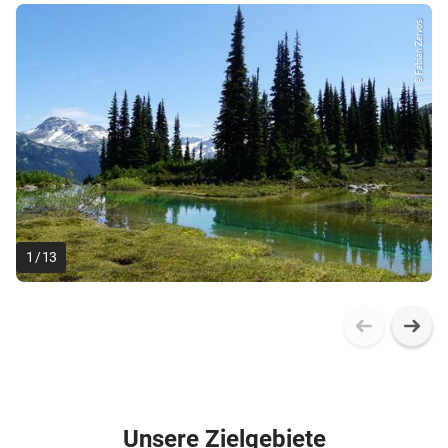
© Fabian Zervos
1
/
13
Unsere Zielgebiete