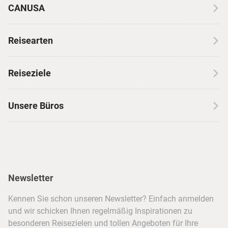
CANUSA
Über CANUSA
Reisearten
Kontakt
Wohnmobilreisen
Erfahrungen mit CANUSA
Reiseziele
Autoreisen
Jobs & Karriere
Kanada
Skireisen
Unsere Büros
Insidertipps
USA
Strandurlaub
Kataloge
Hamburg
Hawaii
Inselhopping
Reiseservice
Hannover
Alaska & Yukon
Städtereisen
Presse
Berlin
Newsletter
Hotels & Unterkünfte
FAQ
Köln
Kreuzfahrten
Kennen Sie schon unseren Newsletter? Einfach anmelden
Barrierefreiheitserklärung
Frankfurt
und wir schicken Ihnen regelmäßig Inspirationen zu
Busreisen
besonderen Reisezielen und tollen Angeboten für Ihre
Stuttgart