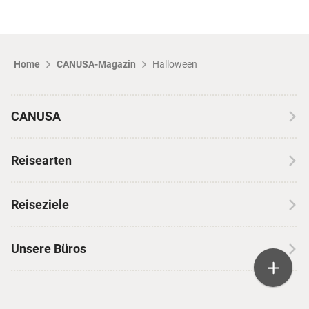
Home
CANUSA-Magazin
Halloween
CANUSA
Über CANUSA
Reisearten
Kontakt
Wohnmobilreisen
Erfahrungen mit CANUSA
Reiseziele
Autoreisen
Jobs & Karriere
Kanada
Skireisen
Unsere Büros
Insidertipps
USA
Strandurlaub
Kataloge
Hamburg
Hawaii
Inselhopping
Reiseservice
Hannover