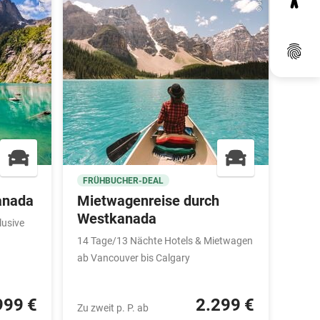
Dat
FRÜHBUCHER-DEAL
FRÜ
anada
Mietwagenreise durch
Run
Westkanada
lusive
15 Ta
inklu
14 Tage/13 Nächte Hotels & Mietwagen
Übern
ab Vancouver bis Calgary
gefüh
999 €
2.299 €
Zu zweit p. P. ab
Zu zwe