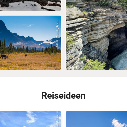
© Parks Canada/Ryan ...
Reiseideen
© Karin Buhse