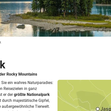
Busreisen
Routen­vorschläge
Reisebüro-Service
© ShaneMyersPhoto
© Swissmediavision/ ...
© Chris Frey
Skireisen
CANUSA-Magazin
Über uns
k
rk
Hawaii
Alas
 der Rocky Mountains
 Sie ein wahres Naturparadies:
n Reisezielen in ganz
st er der
größte Nationalpark
 durch majestätische Gipfel,
e außergewöhnliche Tierwelt.