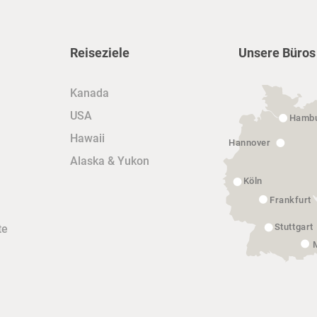
Reiseziele
Unsere Büros
Kanada
USA
Hamb
Hawaii
Hannover
Alaska & Yukon
Köln
Frankfurt
Stuttgart
te