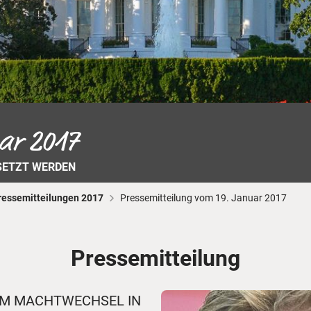
Busreisen
Routen­vorschläge
Reisebüro-Service
© ShaneMyersPhoto
© Swissmediavision/ ...
© Chris Frey
Skireisen
CANUSA-Magazin
Über uns
uar 2017
SETZT WERDEN
Hawaii
Alas
ressemitteilungen 2017
Pressemitteilung vom 19. Januar 2017
Pressemitteilung
UM MACHTWECHSEL IN