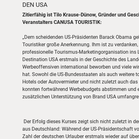
DEN USA
Zitierfähig ist Tilo Krause-Dünow, Gründer und Ges
Veranstalters CANUSA TOURISTIK:
„Dem scheidenden US-Präsidenten Barack Obama geb
Touristiker große Anerkennung. Ihm ist zu verdanken
professionelle Tourismus-Marketingorganisation ins 
Destination USA erstmals in der Geschichte des Lande
Werbeoffensiven international beworben und viele
hat. Sowohl die US-Bundesstaaten als auch weitere to
Hotels oder Autovermieter und nicht zuletzt auch d
konnten fortwährend Werbebudgets abstimmen und ei
zusätzlichen Unterstützung von Brand USA umfangrei
Der Erfolg dieses Kurses zeigt sich nicht zuletzt in 
dem Unternehmer Donald Trump müsste die Bedeut
aus Deutschland: Während der US-Präsidentschaft v
Zahl der deutschen Urlauber erstmals wieder auf über