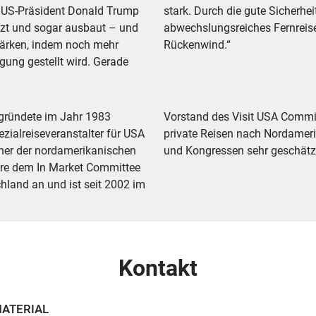
e US-Präsident Donald Trump
stark. Durch die gute Sicherhei
ützt und sogar ausbaut – und
abwechslungsreiches Fernreise
stärken, indem noch mehr
Rückenwind.“
ung gestellt wird. Gerade
 gründete im Jahr 1983
hren ihn berufliche und
ialreiseveranstalter für USA
ge Expertise auch auf Messen
nner der nordamerikanischen
und Kongressen sehr geschätzt
hre dem In Market Committee
land an und ist seit 2002 im
Kontakt
MATERIAL