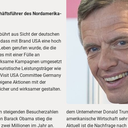
chäftsführer des Nordamerika-
ührt aus Sicht der deutschen
, dass mit Brand USA eine hoch
Leben gerufen wurde, die die
s mit einer Fülle an
 wirksame Kampagnen umgesetzt
uristische Leistungsträger wie
as Visit USA Committee Germany
gene Aktionen mit der
cher und wirksamer gestalten.
den steigenden Besucherzahlen
ung des Tourismus für die
on Barack Obama stieg die
amerikanische Wirtschaft sehr
 zwei Millionen im Jahr an.
Aktuell ist die Nachfrage nach