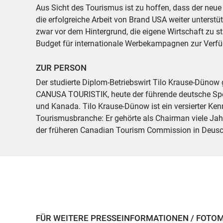
Aus Sicht des Tourismus ist zu hoffen, dass der neu
die erfolgreiche Arbeit von Brand USA weiter unterst
zwar vor dem Hintergrund, die eigene Wirtschaft zu 
Budget für internationale Werbekampagnen zur Verfüg
ZUR PERSON
Der studierte Diplom-Betriebswirt Tilo Krause-Dünow
Vorstand des Visit USA Committee tätig. Regelmäßig fü
CANUSA TOURISTIK, heute der führende deutsche Spez
private Reisen nach Nordamerika, wo seine langjähri
und Kanada. Tilo Krause-Dünow ist ein versierter Ke
Tourismusbranche: Er gehörte als Chairman viele Ja
der früheren Canadian Tourism Commission in Deusch
FÜR WEITERE PRESSEINFORMATIONEN / FOTO