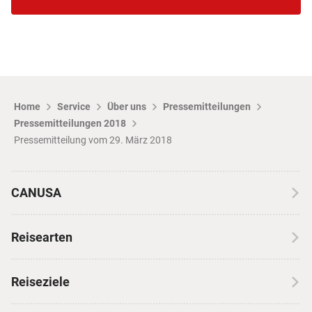
Home
Service
Über uns
Pressemitteilungen
Pressemitteilungen 2018
Pressemitteilung vom 29. März 2018
CANUSA
Über CANUSA
Reisearten
Kontakt
Wohnmobilreisen
Erfahrungen mit CANUSA
Reiseziele
Autoreisen
Jobs & Karriere
Kanada