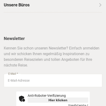
Skireisen
Unsere Büros
Insidertipps
USA
Strandurlaub
Kataloge
Hamburg
Hawaii
Inselhopping
Reiseservice
Hannover
Alaska & Yukon
Städtereisen
Presse
Berlin
Newsletter
Hotels & Unterkünfte
FAQ
Köln
Kreuzfahrten
Kennen Sie schon unseren Newsletter? Einfach anmelden
Barrierefreiheitserklärung
Frankfurt
und wir schicken Ihnen regelmäßig Inspirationen zu
Busreisen
besonderen Reisezielen und tollen Angeboten für Ihre
Stuttgart
nächste Reise.
München
E-Mail *
Anti-Roboter-Verifizierung
Hier klicken
Friendly
Captcha ⇗