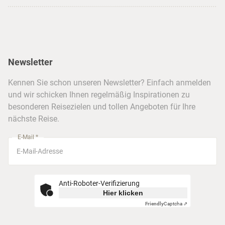
Strandurlaub
Kataloge
Hamburg
Hawaii
Inselhopping
Reiseservice
Hannover
Alaska & Yukon
Städtereisen
Presse
Berlin
Newsletter
Hotels & Unterkünfte
FAQ
Köln
Kreuzfahrten
Kennen Sie schon unseren Newsletter? Einfach anmelden
Barrierefreiheitserklärung
Frankfurt
und wir schicken Ihnen regelmäßig Inspirationen zu
Busreisen
besonderen Reisezielen und tollen Angeboten für Ihre
Stuttgart
nächste Reise.
München
E-Mail *
Anti-Roboter-Verifizierung
Hier klicken
Friendly
Captcha ⇗