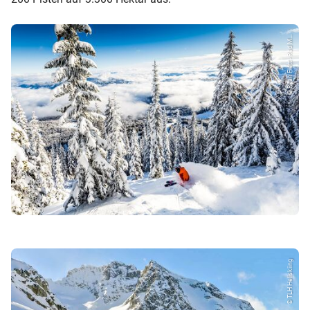
© Ryan Flett - Red M...
© TLH Heliskiing