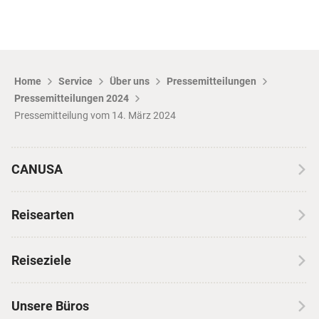
Home
Service
Über uns
Pressemitteilungen
Pressemitteilungen 2024
Pressemitteilung vom 14. März 2024
CANUSA
Über CANUSA
Reisearten
Kontakt
Wohnmobilreisen
Erfahrungen mit CANUSA
Reiseziele
Autoreisen
Jobs & Karriere
Kanada
Skireisen
Unsere Büros
Insidertipps
USA