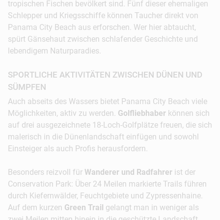
tropischen Fischen bevölkert sind. Fünf dieser ehemaligen
Schlepper und Kriegsschiffe können Taucher direkt von
Panama City Beach aus erforschen. Wer hier abtaucht,
spürt Gänsehaut zwischen schlafender Geschichte und
lebendigem Naturparadies.
SPORTLICHE AKTIVITÄTEN ZWISCHEN DÜNEN UND
SÜMPFEN
Auch abseits des Wassers bietet Panama City Beach viele
Möglichkeiten, aktiv zu werden.
Golfliebhaber
können sich
auf drei ausgezeichnete 18-Loch-Golfplätze freuen, die sich
malerisch in die Dünenlandschaft einfügen und sowohl
Einsteiger als auch Profis herausfordern.
Besonders reizvoll für
Wanderer und Radfahrer
ist der
Conservation Park: Über 24 Meilen markierte Trails führen
durch Kiefernwälder, Feuchtgebiete und Zypressenhaine.
Auf dem kurzen
Green Trail
gelangt man in weniger als
zwei Meilen mitten hinein in die geschützte Landschaft,