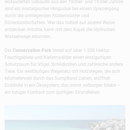
restaurierten Gebäude aus den 1920er- und 1930er-Jahren
sind ein nostalgischer Hingucker bei einem Spaziergang
durch die umliegenden Küstenwälder und
17:00 Uhr:
Bei einer spannenden Eco
Dünenlandschaften. Wer das Gebiet auf andere Weise
Airboattour Alligatoren, Delfine und
entdecken möchte, kann mit dem Kajak die idyllischen
Raubvögel aus nächster Nähe bewundern. Die
Wasserwege erkunden.
einstündige Fahrt geht durch das Sumpfgebiet
und die Backwaters der West Bay. Erleben Sie die
Der
Conservation Park
bietet auf über 1.200 Hektar
beeindruckende Naturlandschaft dieser Region
Feuchtgebiete und Kiefernwälder einen einzigartigen
vom Wasser aus.
Schutzraum für Vögel, Schildkröten und zahlreiche andere
Tiere. Ein weitläufiges Wegenetz mit Holzstegen, die sich
19:00 Uhr:
Für ein köstliches Abendessen
kilometerweit durch das Sumpfland ziehen, eröffnet
empfehlen wir das The Grand Marlin. Bei einem
Einblicke in ein Ökosystem, das sonst verborgen bliebe –
fruchtigen Cocktail oder Wein zu den schönen
ein ruhiger Kontrast zum quirligen Strandleben.
Farben des Sonnenuntergangs wird der Urlaub in
Panama City Beach perfekt abgerundet!
© Visit Panama City ...