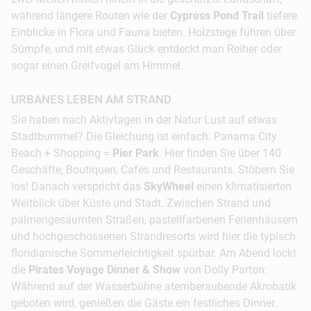
während längere Routen wie der
Cypress Pond Trail
tiefere
Einblicke in Flora und Fauna bieten. Holzstege führen über
Sümpfe, und mit etwas Glück entdeckt man Reiher oder
sogar einen Greifvogel am Himmel.
URBANES LEBEN AM STRAND
Sie haben nach Aktivtagen in der Natur Lust auf etwas
Stadtbummel? Die Gleichung ist einfach: Panama City
Beach + Shopping =
Pier Park
. Hier finden Sie über 140
Geschäfte, Boutiquen, Cafés und Restaurants. Stöbern Sie
los! Danach verspricht das
SkyWheel
einen klimatisierten
Weitblick über Küste und Stadt. Zwischen Strand und
palmengesäumten Straßen, pastellfarbenen Ferienhäusern
und hochgeschossenen Strandresorts wird hier die typisch
floridianische Sommerleichtigkeit spürbar. Am Abend lockt
die
Pirates Voyage Dinner & Show
von Dolly Parton:
Während auf der Wasserbühne atemberaubende Akrobatik
geboten wird, genießen die Gäste ein festliches Dinner.