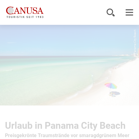
© Panama City Beach
Reiseziele
Reisearten
Inspiration
Service
KUNDENPORTAL
Urlaub in Panama City Beach
Preisgekrönte Traumstrände vor smaragdgrünem Meer