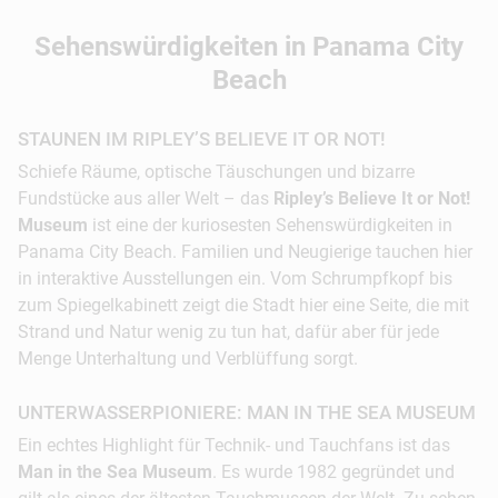
© Panama City Beach
Sehenswürdigkeiten in Panama City
Beach
STAUNEN IM RIPLEY’S BELIEVE IT OR NOT!
Schiefe Räume, optische Täuschungen und bizarre
Fundstücke aus aller Welt – das
Ripley’s Believe It or Not!
Museum
ist eine der kuriosesten Sehenswürdigkeiten in
Panama City Beach. Familien und Neugierige tauchen hier
08:00 Uhr:
Mit verschiedenen Variationen leckerer
in interaktive Ausstellungen ein. Vom Schrumpfkopf bis
hausgemachter Sandwiches startet in Liza's
zum Spiegelkabinett zeigt die Stadt hier eine Seite, die mit
Kitchen ein weiterer spannender Urlaubstag in
Strand und Natur wenig zu tun hat, dafür aber für jede
Panama City Beach.
Menge Unterhaltung und Verblüffung sorgt.
09:30 Uhr:
Auf geht es nach Shell Island –
UNTERWASSERPIONIERE: MAN IN THE SEA MUSEUM
türkisfarbenes Wasser und ein bildschöner feiner
Ein echtes Highlight für Technik- und Tauchfans ist das
Sandstrand erwarten Besucher dieser
Man in the Sea Museum
. Es wurde 1982 gegründet und
naturbelassenen Insel. Während der Überfahrt