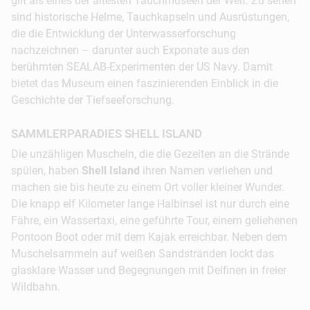
gilt als eines der ältesten Tauchmuseen der Welt. Zu sehen
dorthin gilt: Sonne tanken, ins kühle Nass
sind historische Helme, Tauchkapseln und Ausrüstungen,
springen und Delfine bestaunen.
die die Entwicklung der Unterwasserforschung
nachzeichnen – darunter auch Exponate aus den
14:00 Uhr:
Als nächstes steht eine
berühmten SEALAB-Experimenten der US Navy. Damit
ausgiebige Shoppingtour auf dem Plan. Ob
bietet das Museum einen faszinierenden Einblick in die
Kleidung, Einrichtung oder Souvenirs – im Pier
Geschichte der Tiefseeforschung.
Park in Panama City Beach gibt es alles, was das
Herz begehrt. Für Abwechslung sorgt das
SAMMLERPARADIES SHELL ISLAND
vielseitige Unterhaltungsprogramm vor Ort. Es
Die unzähligen Muscheln, die die Gezeiten an die Strände
gibt Arcade-Spiele und Lasertag sowie ein Imax-
spülen, haben
Shell Island
ihren Namen verliehen und
Kino und vieles mehr.
machen sie bis heute zu einem Ort voller kleiner Wunder.
Die knapp elf Kilometer lange Halbinsel ist nur durch eine
16:00 Uhr:
Eine kleine Zwischenmahlzeit
Fähre, ein Wassertaxi, eine geführte Tour, einem geliehenen
bekommt man im Thomas Donuts & Snack Shop.
Pontoon Boot oder mit dem Kajak erreichbar. Neben dem
Mit ein paar süßen Donuts und Kaffee
Muschelsammeln auf weißen Sandstränden lockt das
ausgerüstet, ist der wunderschöne Laguna
glasklare Wasser und Begegnungen mit Delfinen in freier
Beach der richtige Ort, um nach Delfinen und
Wildbahn.
Schildkröten Ausschau zu halten.