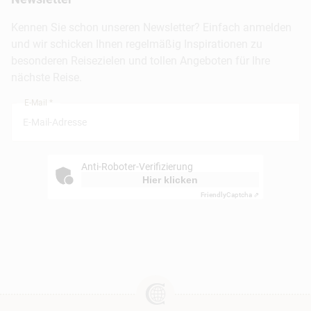
FAQ
Köln
Kreuzfahrten
Kennen Sie schon unseren Newsletter? Einfach anmelden
Barrierefreiheitserklärung
Frankfurt
und wir schicken Ihnen regelmäßig Inspirationen zu
Busreisen
besonderen Reisezielen und tollen Angeboten für Ihre
Stuttgart
nächste Reise.
München
E-Mail *
Anti-Roboter-Verifizierung
Hier klicken
Friendly
Captcha ⇗