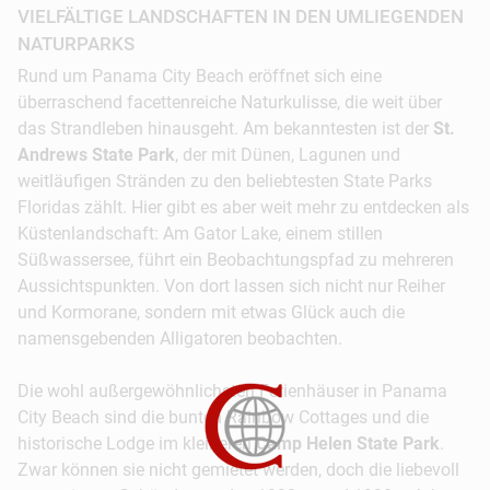
VIELFÄLTIGE LANDSCHAFTEN IN DEN UMLIEGENDEN
© Panama City Beach
NATURPARKS
Rund um Panama City Beach eröffnet sich eine
überraschend facettenreiche Naturkulisse, die weit über
das Strandleben hinausgeht. Am bekanntesten ist der
St.
Andrews State Park
, der mit Dünen, Lagunen und
weitläufigen Stränden zu den beliebtesten State Parks
Floridas zählt. Hier gibt es aber weit mehr zu entdecken als
Küstenlandschaft: Am Gator Lake, einem stillen
Süßwassersee, führt ein Beobachtungspfad zu mehreren
Aussichtspunkten. Von dort lassen sich nicht nur Reiher
© Jason Boeckman
und Kormorane, sondern mit etwas Glück auch die
namensgebenden Alligatoren beobachten.
Die wohl außergewöhnlichsten Ferienhäuser in Panama
City Beach sind die bunten Rainbow Cottages und die
historische Lodge im kleineren
Camp Helen State Park
.
Zwar können sie nicht gemietet werden, doch die liebevoll