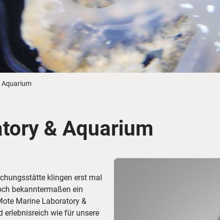
Busreisen
Routen­vorschläge
Reisebüro-Service
© ShaneMyersPhoto
© Swissmediavision/ ...
© Chris Frey
Skireisen
CANUSA-Magazin
Über uns
& Aquarium
tory & Aquarium
Hawaii
Alas
chungsstätte klingen erst mal
doch bekanntermaßen ein
 Mote Marine Laboratory &
rlebnisreich wie für unsere