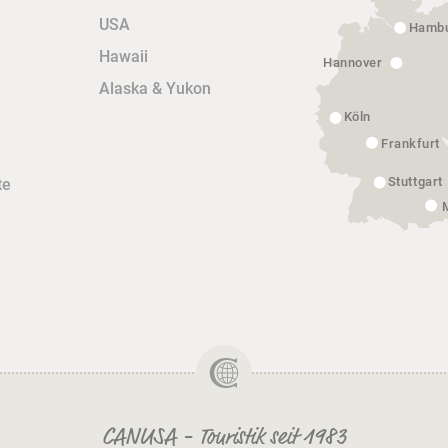
USA
Hamb
Hawaii
Hannover
Alaska & Yukon
Köln
Frankfurt
Stuttgart
te
CANUSA - Touristik seit 1983