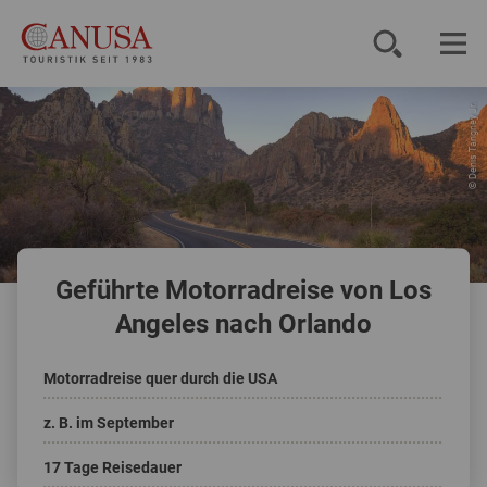
© Denis Tangney Jr.
Reiseziele
Reisearten
Inspiration
Geführte Motorradreise von Los
Service
Angeles nach Orlando
Motorradreise quer durch die USA
KUNDENPORTAL
z. B. im September
17 Tage Reisedauer