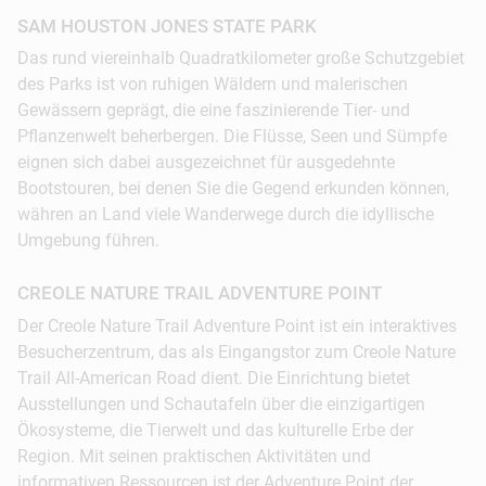
Vogelarten aus der Nähe beobachten kann.
SAM HOUSTON JONES STATE PARK
Kleiner Tipp: Die besten Bilder bekommt man,
Das rund viereinhalb Quadratkilometer große Schutzgebiet
wenn man dem Rundweg direkt über das
des Parks ist von ruhigen Wäldern und malerischen
Sumpfgebiet folgt. Letzter Halt dieses Ausfluges
Gewässern geprägt, die eine faszinierende Tier- und
ist der Rutherford Beach, der sich zum Sammeln
Pflanzenwelt beherbergen. Die Flüsse, Seen und Sümpfe
von Muscheln und für einen ausgedehnten
eignen sich dabei ausgezeichnet für ausgedehnte
Strandspaziergang anbietet, bei dem man den
Bootstouren, bei denen Sie die Gegend erkunden können,
herrlichen Blick über den Golf von Mexiko
währen an Land viele Wanderwege durch die idyllische
genießen kann.
Umgebung führen.
© Fremdenverkehrsbür...
CREOLE NATURE TRAIL ADVENTURE POINT
Der Creole Nature Trail Adventure Point ist ein interaktives
Besucherzentrum, das als Eingangstor zum Creole Nature
Trail All-American Road dient. Die Einrichtung bietet
Ausstellungen und Schautafeln über die einzigartigen
Ökosysteme, die Tierwelt und das kulturelle Erbe der
Region. Mit seinen praktischen Aktivitäten und
informativen Ressourcen ist der Adventure Point der