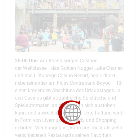
20:00 Uhr:
Am Abend sorgen Casinos
der Weltklasse –das Golden Nugget Lake Charles
und das L ’Auberge Casino Resort, beide direkt
nebeneinander am Fluss Contraband Bayou – für
einen krönenden Abschluss des Urlaubstages. In
den Casinos gibt es zahlreiche Spieltische und
Spielautomaten, an denen man sich austoben
kann, und abwechslungsreiche Unterhaltung wird
in Form von Livemusik, Comedy und Shopping
geboten. Wer hungrig ist, kann aus mehr als zehn
verschiedenen Restaurants seinen Favoriten