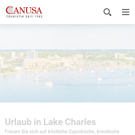
Reiseziele
Reisearten
Inspiration
Service
KUNDENPORTAL
Urlaub in Lake Charles
Freuen Sie sich auf köstliche Cajunküche, kreolische