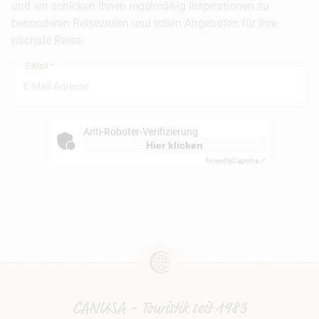
und wir schicken Ihnen regelmäßig Inspirationen zu
Busreisen
besonderen Reisezielen und tollen Angeboten für Ihre
Stuttgart
nächste Reise.
München
E-Mail *
Anti-Roboter-Verifizierung
Hier klicken
Friendly
Captcha ⇗
CANUSA - Touristik seit 1983