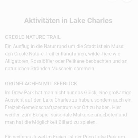
mehr.
Aktivitäten in Lake Charles
© Lake Charles/South...
CREOLE NATURE TRAIL
Ein Ausflug in die Natur rund um die Stadt ist ein Muss:
den Creole Nature Trail entlangfahren, wilde Tiere wie
Alligatoren, Rosalöffler oder Pelikane beobachten und an
natürlichen Stränden Muscheln sammeln.
GRÜNFLÄCHEN MIT SEEBLICK
Im Drew Park hat man nicht nur das Glück, eine großartige
19:00 Uhr:
Den letzten Tag mit einer Kostprobe
Aussicht auf den Lake Charles zu haben, sondern auch ein
verschiedener lokaler und regionaler Biere in der
Freizeit-Gemeinschaftszentrum vor Ort zu haben. Hier
Rikenjaks Brewing Company abrunden, dabei
werden zum Beispiel saisonale Malkurse angeboten und
lustige Outdoor-Spiele spielen und dem
man hat die Möglichkeit Billard zu spielen.
farbenfrohen Sonnenuntergang zusehen.
Zusätzlich werden Spezialitäten aus Louisiana,
Ein weiteres Juwel im Freien, ist der Prien Lake Park am