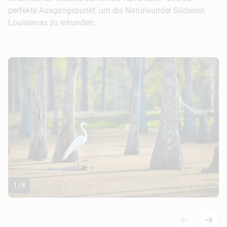
perfekte Ausgangspunkt, um die Naturwunder Südwest-
Louisianas zu erkunden.
14:00 Uhr
: Nach diesem schönen Ausflug in die
Wildnis lädt das Luna Bar & Grill zu einem späten
Mittagessen ein. Auf der Speisekarte stehen
köstliche Gerichte wie mit Langusten gefüllte
© Lindsey Janies/Vis...
Avocados, Rotbarsch Apollo oder raffinierte
Sandwiches. An Sonntagen sollte man sich den
Jazz Brunch von 10 bis 14 Uhr nicht entgehen
lassen.
16:00 Uhr:
Nun steht die Jagd nach Souvenirs
auf dem Programm, um für die
Daheimgebliebenen ein passendes Mitbringsel zu
finden. Die schönsten gibt es im Flock of Five Gift
and Art Emporium. Dieser Laden bietet auf mehr
1
/
8
als 500 Quadratmetern einzigartige und
handgemachte Kunstwerke, Schmuckstücke und
Marmeladen sowie Gelees, Seifen und vieles