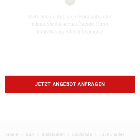
3
Gemeinsam mit Ihrem Kundenberater
klären Sie die letzten Details. Dann
kann das Abenteuer beginnen!
JETZT ANGEBOT ANFRAGEN
Home
USA
Südstaaten
Louisiana
Lake Charles