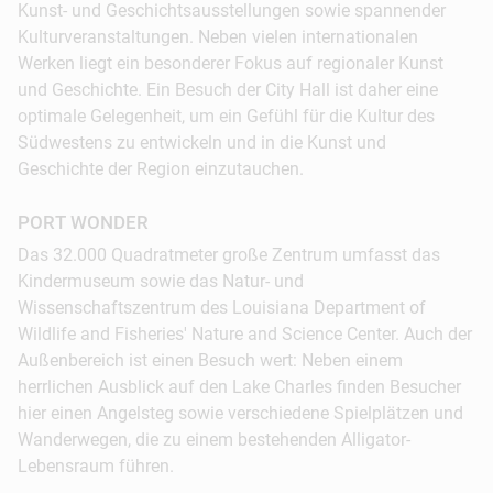
Kunst- und Geschichtsausstellungen sowie spannender
Kulturveranstaltungen. Neben vielen internationalen
© VisitLakeCharles.o...
Werken liegt ein besonderer Fokus auf regionaler Kunst
und Geschichte. Ein Besuch der City Hall ist daher eine
optimale Gelegenheit, um ein Gefühl für die Kultur des
Südwestens zu entwickeln und in die Kunst und
Geschichte der Region einzutauchen.
PORT WONDER
Das 32.000 Quadratmeter große Zentrum umfasst das
Kindermuseum sowie das Natur- und
Wissenschaftszentrum des Louisiana Department of
Der erste Halt ist das Cameron Prairie Visitor
Wildlife and Fisheries' Nature and Science Center. Auch der
Center, wo es erstklassige Ausstellungen gibt, die
Außenbereich ist einen Besuch wert: Neben einem
sowohl die Tierwelt als auch die Kultur dieser
herrlichen Ausblick auf den Lake Charles finden Besucher
Region vorstellen – der perfekte Einstieg für den
hier einen Angelsteg sowie verschiedene Spielplätzen und
heutigen Tag. Der zweite Stopp ist der Pintail
Wanderwegen, die zu einem bestehenden Alligator-
Wildlife Drive & Boardwalk, an dem man
Lebensraum führen.
Alligatoren und verschiedenste heimische