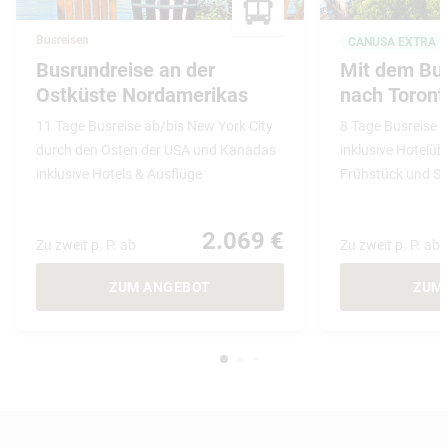
Busreisen
CANUSA EXTRA
Busrundreise an der
Mit dem Bu
Ostküste Nordamerikas
nach Toront
11 Tage Busreise ab/bis New York City
8 Tage Busreise 
durch den Osten der USA und Kanadas
inklusive Hotelü
inklusive Hotels & Ausflüge
Frühstück und St
2.069 €
Zu zweit p. P. ab
Zu zweit p. P. ab
ZUM ANGEBOT
ZUM