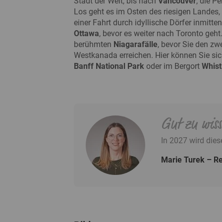
Stadt der Welt, bis nach
Vancouver
, die P
Los geht es im Osten des riesigen Landes, 
einer Fahrt durch idyllische Dörfer inmitt
Ottawa
, bevor es weiter nach Toronto ge
berühmten
Niagarafälle
, bevor Sie den zw
Westkanada erreichen. Hier können Sie sic
Banff National Park
oder im Bergort
Whist
Gut zu wis
In 2027 wird dies
Marie Turek
Re