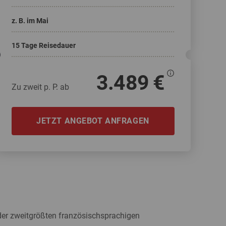
Weitere Reisearten
Insidertipps
News
z. B. im Mai
© Shutterstock
15 Tage Reisedauer
© Shutterstock-06pho...
Weitere Leistungen
Häufig gestellte Fragen
3.489 €
Zu zweit p. P. ab
JETZT ANGEBOT ANFRAGEN
ka & Yukon
 der zweitgrößten französischsprachigen