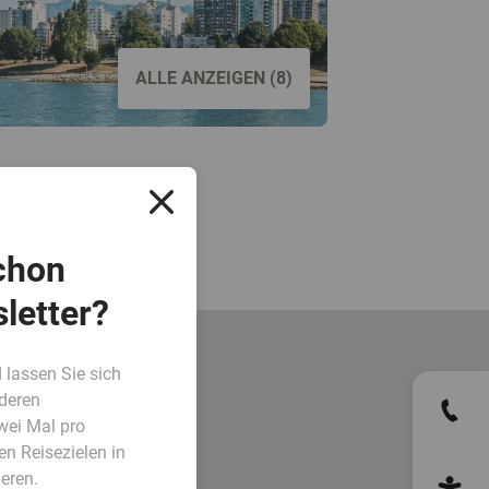
ALLE ANZEIGEN (8)
chon
letter?
 lassen Sie sich
deren
wei Mal pro
en Reisezielen in
eren.