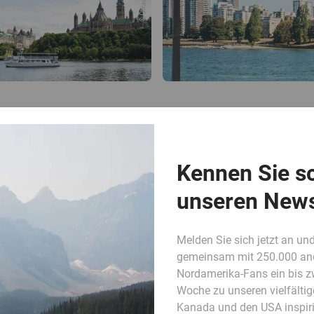
Kennen Sie s
unseren News
Melden Sie sich jetzt an und
gemeinsam mit 250.000 an
Nordamerika-Fans ein bis z
Woche zu unseren vielfältig
Kanada und den USA inspiri