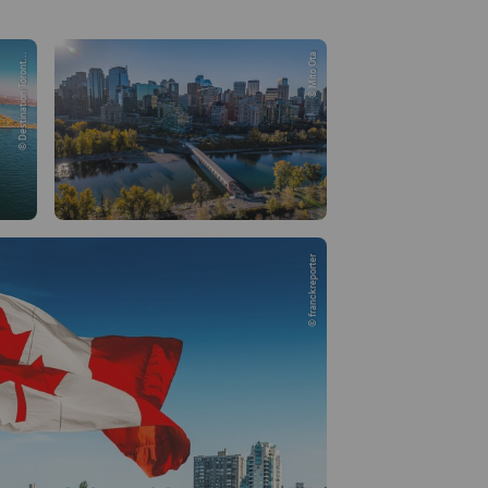
© Destination Toront...
© Mito Ota
© franckreporter