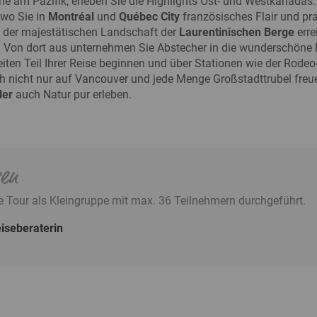
erle am Pazifik, erleben Sie die Highlights Ost- und Westkanadas
wo Sie in
Montréal
und
Québec City
französisches Flair und pra
en der majestätischen Landschaft der
Laurentinischen Berge
err
ht. Von dort aus unternehmen Sie Abstecher in die wunderschöne
eiten Teil Ihrer Reise beginnen und über Stationen wie der Rode
h nicht nur auf Vancouver und jede Menge Großstadttrubel freue
ler
auch Natur pur erleben.
sen
e Tour als Kleingruppe mit max. 36 Teilnehmern durchgeführt.
iseberaterin