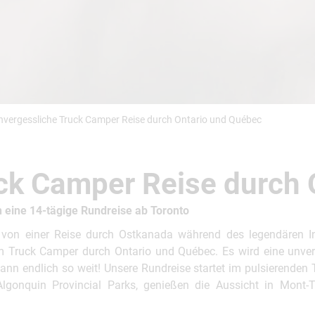
Busreisen
Routen­vorschläge
Reisebüro-Service
© ShaneMyersPhoto
© Swissmediavision/ ...
© Chris Frey
Skireisen
CANUSA-Magazin
Über uns
nvergessliche Truck Camper Reise durch Ontario und Québec
ck Camper Reise durch 
Hawaii
Alas
ine 14-tägige Rundreise ab Toronto
von einer Reise durch Ostkanada während des legendären I
 Truck Camper durch Ontario und Québec. Es wird eine unver
nn endlich so weit! Unsere Rundreise startet im pulsierenden T
lgonquin Provincial Parks, genießen die Aussicht in Mont-