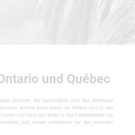
Weitere Reisearten
Insidertipps
News
© Shutterstock
© Shutterstock-06pho...
Weitere Leistungen
Häufig gestellte Fragen
Ontario und Québec
ka & Yukon
ndian Summer. Wir beschließen also das Abenteuer
gesslich schöne Reise durch die Wildnis und zu den
oronto und führt uns direkt in das Farbspektakel der
Tremblant und stehen schließlich vor den tosenden