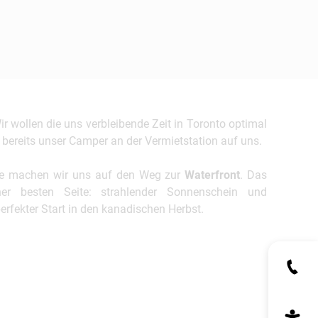
ir wollen die uns verbleibende Zeit in Toronto optimal
 bereits unser Camper an der Vermietstation auf uns.
ee machen wir uns auf den Weg zur
Waterfront
. Das
ner besten Seite: strahlender Sonnenschein und
rfekter Start in den kanadischen Herbst.