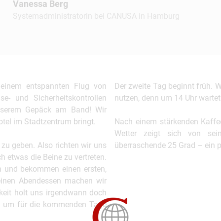
Vanessa Berg
Systemadministratorin bei CANUSA in Hamburg
 einem entspannten Flug von
Der zweite Tag beginnt früh. W
e- und Sicherheitskontrollen
nutzen, denn um 14 Uhr wartet
unserem Gepäck am Band! Wir
tel im Stadtzentrum bringt.
Nach einem stärkenden Kaff
Wetter zeigt sich von sei
zu geben. Also richten wir uns
überraschende 25 Grad – ein pe
 etwas die Beine zu vertreten.
en und bekommen einen ersten,
einen Abendessen machen wir
keit holt uns irgendwann doch
en, um für die kommenden Tage