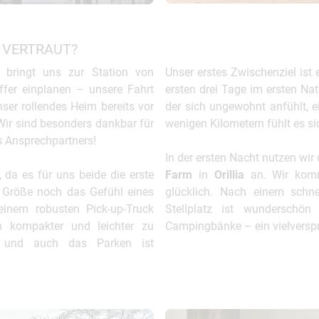
 VERTRAUT?
bringt uns zur Station von
Unser erstes Zwischenziel ist
fer einplanen – unsere Fahrt
ersten drei Tage im ersten Na
er rollendes Heim bereits vor
der sich ungewohnt anfühlt, 
Wir sind besonders dankbar für
wenigen Kilometern fühlt es si
s Ansprechpartners!
In der ersten Nacht nutzen wir
 da es für uns beide die erste
Farm
in
Orillia
an. Wir komm
n Größe noch das Gefühl eines
glücklich. Nach einem schne
inem robusten Pick-up-Truck
Stellplatz ist wunderschön
h kompakter und leichter zu
Campingbänke – ein vielverspr
e und auch das Parken ist