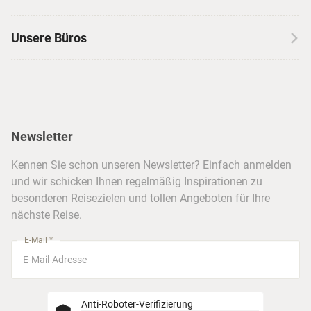
Autoreisen
Jobs & Karriere
Kanada
Skireisen
Unsere Büros
Insidertipps
USA
Strandurlaub
Kataloge
Hamburg
Hawaii
Inselhopping
Reiseservice
Hannover
Alaska & Yukon
Städtereisen
Presse
Berlin
Newsletter
Hotels & Unterkünfte
FAQ
Köln
Kreuzfahrten
Kennen Sie schon unseren Newsletter? Einfach anmelden
Barrierefreiheitserklärung
Frankfurt
und wir schicken Ihnen regelmäßig Inspirationen zu
Busreisen
besonderen Reisezielen und tollen Angeboten für Ihre
Stuttgart
nächste Reise.
München
E-Mail *
Anti-Roboter-Verifizierung