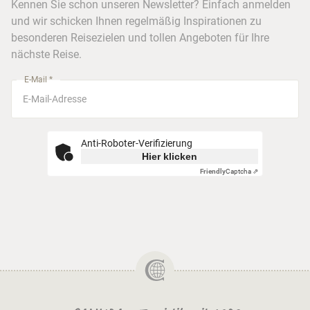
Kreuzfahrten
Kennen Sie schon unseren Newsletter? Einfach anmelden
Barrierefreiheitserklärung
Frankfurt
und wir schicken Ihnen regelmäßig Inspirationen zu
Busreisen
besonderen Reisezielen und tollen Angeboten für Ihre
Stuttgart
nächste Reise.
München
E-Mail *
Anti-Roboter-Verifizierung
Hier klicken
Friendly
Captcha ⇗