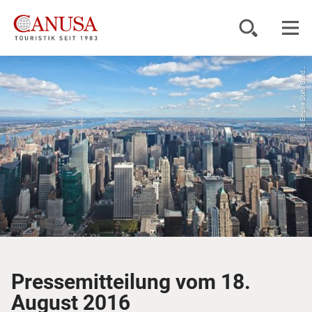
© Empire State Build...
Reiseziele
Reisearten
Inspiration
Service
KUNDENPORTAL
Pressemitteilung vom 18.
August 2016