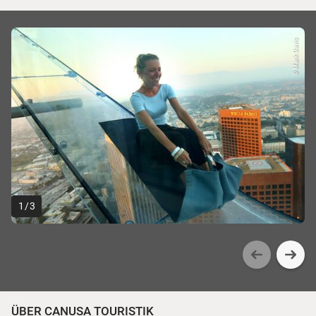
© Mark Davis
1
/
3
ÜBER CANUSA TOURISTIK