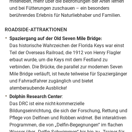
miterleben, mehr über die Bedrohungen der Arten lernen
und bei Fütterungen zuschauen – ein besonders
berührendes Erlebnis für Naturliebhaber und Familien.
ROADSIDE-ATTRAKTIONEN
Spaziergang auf der Old Seven Mile Bridge:
Das historische Wahrzeichen der Florida Keys war einst
Teil der Overseas Railroad, die 1912 von Henry Flagler
erbaut wurde, um die Keys mit dem Festland zu
verbinden. Die Brücke, die parallel zur modernen Seven
Mile Bridge verläuft, ist heute teilweise für Spaziergänger
und Fahrradfahrer zugänglich und bietet
atemberaubende Ausblicke!
Dolphin Research Center
:
Das DRC ist eine nicht-kommerzielle
Bildungseinrichtung, die sich der Forschung, Rettung und
Pflege von Delfinen und Robben widmet. Bei interaktiven
Programmen, die von „Delfin-Begegnungen“ im flachen
Wasser über „Delfin-Schwimmen“ bis hin zu „Trainer für