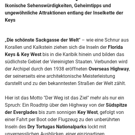
Ikonische Sehenswürdigkeiten, Geheimtipps und
ungewöhnliche Attraktionen entlang der Inselkette der
Keys
„
Die schönste Sackgasse der Welt
“ – wie eine Schnur aus
Korallen und Kalkstein ziehen sich die Inseln der
Florida
Keys & Key West
bis in die Karibik hinein und bilden das
südlichste Gebiet der Vereinigten Staaten. Verbunden wird
der Archipel durch den 1938 eröffneten
Overseas Highway
,
der seinerseits eine architektonische Meisterleistung
darstellt und zu den bekanntesten Straßen der Welt zählt.
Hier ist das Motto "Der Weg ist das Ziel" mehr als nur ein
Spruch: Ein Roadtrip über den Highway von der
Südspitze
der Everglades
bis zum sonnigen
Key West
, gefolgt von
einer Fahrt per Boot oder Flugzeug zu den unberührten
Inseln des
Dry Tortugas Nationalparks
lockt mit
unvergesslichen Ausblicken, einer einzigartigen