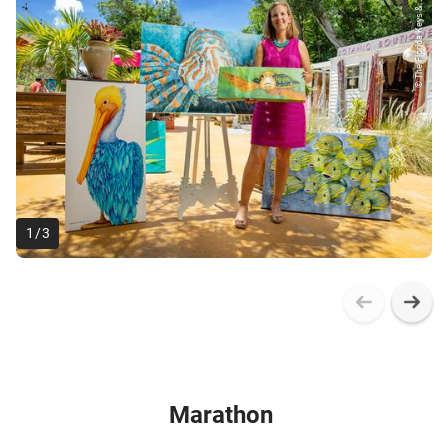
© The Florida Keys &...
1
/
3
Marathon