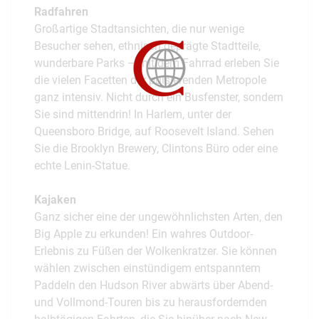
Radfahren
Großartige Stadtansichten, die nur wenige
Besucher sehen, ethnisch geprägte Stadtteile,
wunderbare Parks – mit dem Fahrrad erleben Sie
die vielen Facetten der pulsierenden Metropole
ganz intensiv. Nicht durch ein Busfenster, sondern
Sie sind mittendrin! In Harlem, unter der
Queensboro Bridge, auf Roosevelt Island. Sehen
Sie die Brooklyn Brewery, Clintons Büro oder eine
echte Lenin-Statue.
Kajaken
Ganz sicher eine der ungewöhnlichsten Arten, den
Big Apple zu erkunden! Ein wahres Outdoor-
Erlebnis zu Füßen der Wolkenkratzer. Sie können
wählen zwischen einstündigem entspanntem
Paddeln den Hudson River abwärts über Abend-
und Vollmond-Touren bis zu herausfordernden