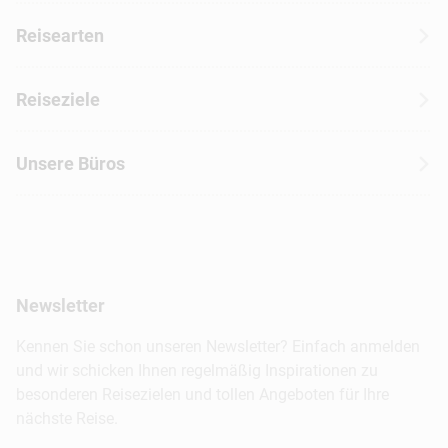
Über CANUSA
Reisearten
Kontakt
Wohnmobilreisen
Erfahrungen mit CANUSA
Reiseziele
Autoreisen
Jobs & Karriere
Kanada
Skireisen
Unsere Büros
Insidertipps
USA
Strandurlaub
Kataloge
Hamburg
Hawaii
Inselhopping
Reiseservice
Hannover
Alaska & Yukon
Städtereisen
Presse
Berlin
Newsletter
Hotels & Unterkünfte
FAQ
Köln
Kreuzfahrten
Kennen Sie schon unseren Newsletter? Einfach anmelden
Barrierefreiheitserklärung
Frankfurt
und wir schicken Ihnen regelmäßig Inspirationen zu
Busreisen
besonderen Reisezielen und tollen Angeboten für Ihre
Stuttgart
nächste Reise.
München