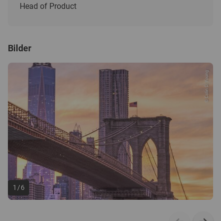
Head of Product
Bilder
© Colin D. Young
1
/
6