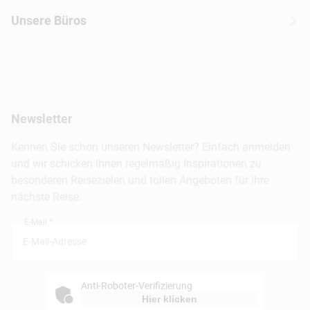
Kanada
Skireisen
Unsere Büros
Insidertipps
USA
Strandurlaub
Kataloge
Hamburg
Hawaii
Inselhopping
Reiseservice
Hannover
Alaska & Yukon
Städtereisen
Presse
Berlin
Newsletter
Hotels & Unterkünfte
FAQ
Köln
Kreuzfahrten
Kennen Sie schon unseren Newsletter? Einfach anmelden
Barrierefreiheitserklärung
Frankfurt
und wir schicken Ihnen regelmäßig Inspirationen zu
Busreisen
besonderen Reisezielen und tollen Angeboten für Ihre
Stuttgart
nächste Reise.
München
E-Mail *
Anti-Roboter-Verifizierung
Hier klicken