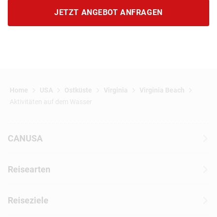
JETZT ANGEBOT ANFRAGEN
Home
USA
Ostküste
Virginia
Virginia Beach
Aktivitäten auf dem Wasser
CANUSA
Über CANUSA
Reisearten
Kontakt
Wohnmobilreisen
Erfahrungen mit CANUSA
Reiseziele
Autoreisen
Jobs & Karriere