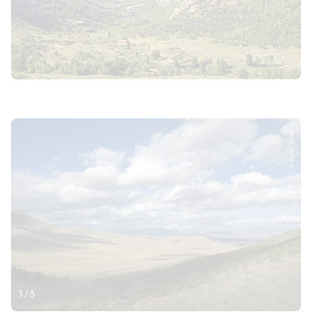
© Reno Tahoe
1
/
5