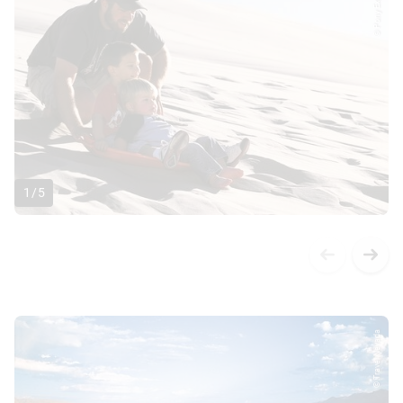
© Pony Express
1
/
5
© Travel Nevada