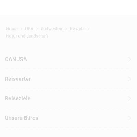
Home
USA
Südwesten
Nevada
Natur und Landschaft
CANUSA
Über CANUSA
Reisearten
Kontakt
Wohnmobilreisen
Erfahrungen mit CANUSA
Reiseziele
Autoreisen
Jobs & Karriere
Kanada
Skireisen
Unsere Büros
Insidertipps
USA
Strandurlaub
Kataloge
Hamburg
Hawaii