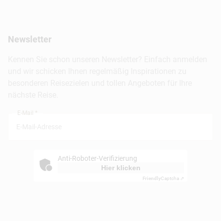
Inselhopping
Reiseservice
Hannover
Alaska & Yukon
Städtereisen
Presse
Berlin
Newsletter
Hotels & Unterkünfte
FAQ
Köln
Kreuzfahrten
Kennen Sie schon unseren Newsletter? Einfach anmelden
Barrierefreiheitserklärung
Frankfurt
und wir schicken Ihnen regelmäßig Inspirationen zu
Busreisen
besonderen Reisezielen und tollen Angeboten für Ihre
Stuttgart
nächste Reise.
München
E-Mail *
Anti-Roboter-Verifizierung
Hier klicken
Friendly
Captcha ⇗