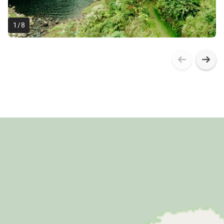
1
/
8