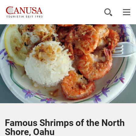
© Kathrin Mantzel/CA...
Reiseziele
Reisearten
Inspiration
Service
KUNDENPORTAL
Famous Shrimps of the North
Shore, Oahu