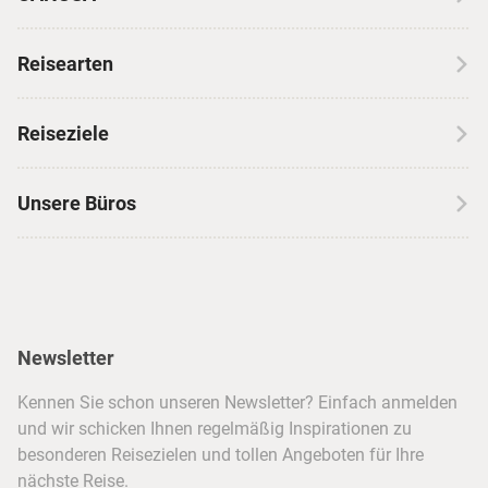
Über CANUSA
Reisearten
Kontakt
Wohnmobilreisen
Erfahrungen mit CANUSA
Reiseziele
Autoreisen
Jobs & Karriere
Kanada
Skireisen
Unsere Büros
Insidertipps
USA
Strandurlaub
Kataloge
Hamburg
Hawaii
Inselhopping
Reiseservice
Hannover
Alaska & Yukon
Städtereisen
Presse
Berlin
Newsletter
Hotels & Unterkünfte
FAQ
Köln
Kreuzfahrten
Kennen Sie schon unseren Newsletter? Einfach anmelden
Barrierefreiheitserklärung
Frankfurt
und wir schicken Ihnen regelmäßig Inspirationen zu
Busreisen
besonderen Reisezielen und tollen Angeboten für Ihre
Stuttgart
nächste Reise.