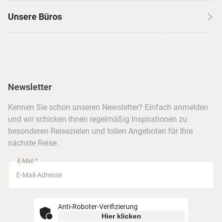
Kanada
Skireisen
Unsere Büros
Insidertipps
USA
Strandurlaub
Kataloge
Hamburg
Hawaii
Inselhopping
Reiseservice
Hannover
Alaska & Yukon
Städtereisen
Presse
Berlin
Newsletter
Hotels & Unterkünfte
FAQ
Köln
Kreuzfahrten
Kennen Sie schon unseren Newsletter? Einfach anmelden
Barrierefreiheitserklärung
Frankfurt
und wir schicken Ihnen regelmäßig Inspirationen zu
Busreisen
besonderen Reisezielen und tollen Angeboten für Ihre
Stuttgart
nächste Reise.
München
E-Mail *
Anti-Roboter-Verifizierung
Hier klicken