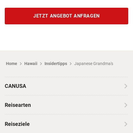
JETZT ANGEBOT ANFRAGEN
Home
Hawaii
Insidertipps
Japanese Grandma's
CANUSA
Über CANUSA
Reisearten
Kontakt
Wohnmobilreisen
Erfahrungen mit CANUSA
Reiseziele
Autoreisen
Jobs & Karriere