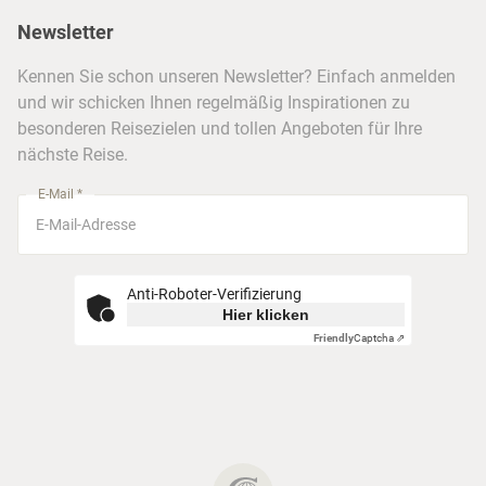
Presse
Berlin
Newsletter
Hotels & Unterkünfte
FAQ
Köln
Kreuzfahrten
Kennen Sie schon unseren Newsletter? Einfach anmelden
Barrierefreiheitserklärung
Frankfurt
und wir schicken Ihnen regelmäßig Inspirationen zu
Busreisen
besonderen Reisezielen und tollen Angeboten für Ihre
Stuttgart
nächste Reise.
München
E-Mail *
Anti-Roboter-Verifizierung
Hier klicken
Friendly
Captcha ⇗