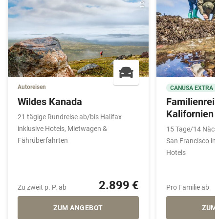
Autoreisen
CANUSA EXTRA
Wildes Kanada
Familienrei
Kalifornien
21 tägige Rundreise ab/bis Halifax
inklusive Hotels, Mietwagen &
15 Tage/14 Nächt
Fährüberfahrten
San Francisco in
Hotels
2.899 €
Zu zweit p. P. ab
Pro Familie ab
ZUM ANGEBOT
ZUM