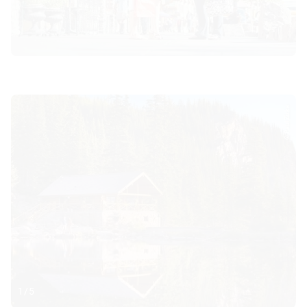
© Paul Zizka
1
/
5