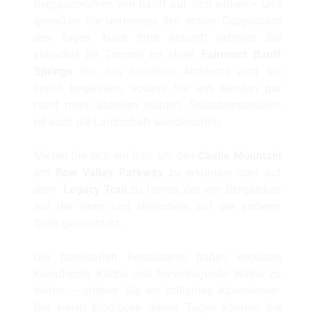
Bergpanoramen von Banff auf sich wirken – und
genießen Sie unterwegs den ersten Cappuccino
des Tages. Nach Ihrer Ankunft nehmen Sie
zunächst Ihr Zimmer im Hotel
Fairmont Banff
Springs
ein; das luxuriöse Ambiente wird Sie
sofort begeistern, sodass Sie am liebsten gar
nicht mehr abreisen würden. Selbstverständlich
ist auch die Landschaft wunderschön.
Mieten Sie sich ein Rad, um den
Castle Mountain
am
Bow Valley Parkway
zu erkunden oder auf
dem
Legacy Trail
zu fahren, der von Bergrücken
auf der einen und Gletschern auf der anderen
Seite gesäumt ist.
Die fabelhaften Restaurants haben exquisite
kanadische Küche und hervorragende Weine zu
bieten – erleben Sie ein brillantes Abendessen.
Die vielen Eindrücke dieses Tages können Sie