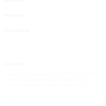
Reisearten
Kontakt
Wohnmobilreisen
Erfahrungen mit CANUSA
Reiseziele
Autoreisen
Jobs & Karriere
Kanada
Skireisen
Unsere Büros
Insidertipps
USA
Strandurlaub
Kataloge
Hamburg
Hawaii
Inselhopping
Reiseservice
Hannover
Alaska & Yukon
Städtereisen
Presse
Berlin
Newsletter
Hotels & Unterkünfte
FAQ
Köln
Kreuzfahrten
Kennen Sie schon unseren Newsletter? Einfach anmelden
Barrierefreiheitserklärung
Frankfurt
und wir schicken Ihnen regelmäßig Inspirationen zu
Busreisen
besonderen Reisezielen und tollen Angeboten für Ihre
Stuttgart
nächste Reise.
München
E-Mail *