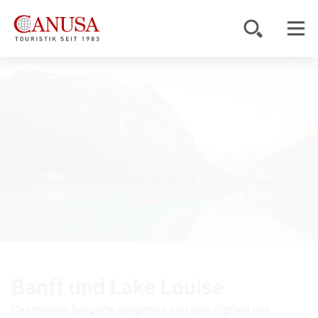
© Paul Zizka Photogr...
Reiseziele
Reisearten
Inspiration
Service
KUNDENPORTAL
Banff und Lake Louise
Charmante Bergorte umgeben von den Gipfeln der