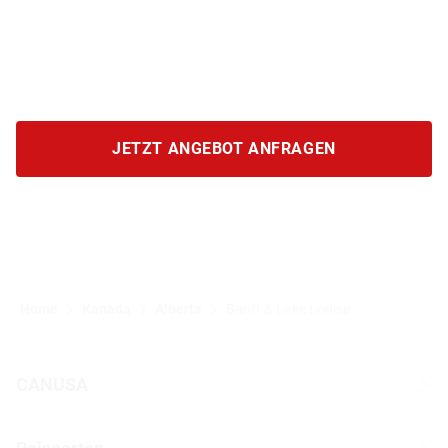
JETZT ANGEBOT ANFRAGEN
Home
Kanada
Alberta
Banff & Lake Louise
CANUSA
Über CANUSA