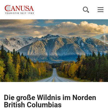
© Northern BC Touris...
Reiseziele
Reisearten
Inspiration
Service
KUNDENPORTAL
Die große Wildnis im Norden
British Columbias