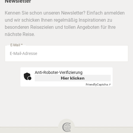
Newsletter
Hotels & Unterkünfte
FAQ
Köln
Kreuzfahrten
Kennen Sie schon unseren Newsletter? Einfach anmelden
Barrierefreiheitserklärung
Frankfurt
und wir schicken Ihnen regelmäßig Inspirationen zu
Busreisen
besonderen Reisezielen und tollen Angeboten für Ihre
Stuttgart
nächste Reise.
München
E-Mail *
Anti-Roboter-Verifizierung
Hier klicken
Friendly
Captcha ⇗