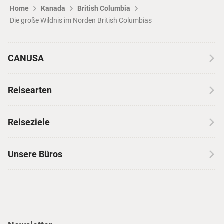
Home
Kanada
British Columbia
Die große Wildnis im Norden British Columbias
CANUSA
Über CANUSA
Reisearten
Kontakt
Wohnmobilreisen
Erfahrungen mit CANUSA
Reiseziele
Autoreisen
Jobs & Karriere
Kanada
Skireisen
Unsere Büros
Insidertipps
USA
Strandurlaub
Kataloge
Hamburg
Hawaii
Inselhopping
Reiseservice
Hannover
Alaska & Yukon
Städtereisen
Presse
Berlin