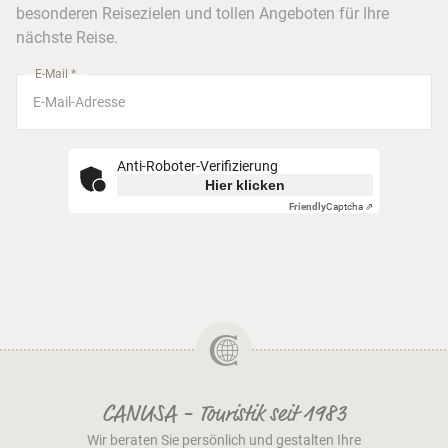
Busreisen
besonderen Reisezielen und tollen Angeboten für Ihre
Stuttgart
nächste Reise.
München
E-Mail *
Anti-Roboter-Verifizierung
Hier klicken
Friendly
Captcha ⇗
CANUSA - Touristik seit 1983
Wir beraten Sie persönlich und gestalten Ihre