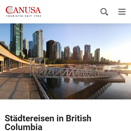
Reiseziele
Reisearten
Inspiration
Service
KUNDENPORTAL
Städtereisen in British
Columbia