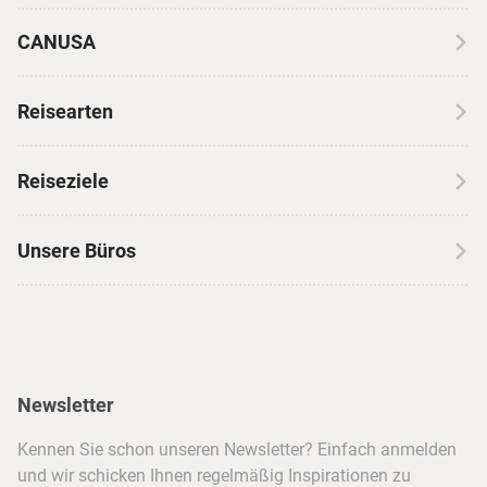
CANUSA
Über CANUSA
Reisearten
Kontakt
Wohnmobilreisen
Erfahrungen mit CANUSA
Reiseziele
Autoreisen
Jobs & Karriere
Kanada
Skireisen
Unsere Büros
Insidertipps
USA
Strandurlaub
Kataloge
Hamburg
Hawaii
Inselhopping
Reiseservice
Hannover
Alaska & Yukon
Städtereisen
Presse
Berlin
Newsletter
Hotels & Unterkünfte
FAQ
Köln
Kreuzfahrten
Kennen Sie schon unseren Newsletter? Einfach anmelden
Barrierefreiheitserklärung
Frankfurt
und wir schicken Ihnen regelmäßig Inspirationen zu