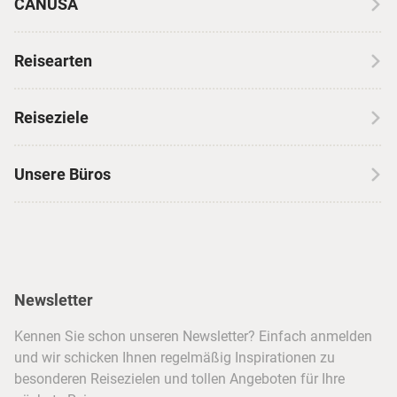
CANUSA
Über CANUSA
Reisearten
Kontakt
Wohnmobilreisen
Erfahrungen mit CANUSA
Reiseziele
Autoreisen
Jobs & Karriere
Kanada
Skireisen
Unsere Büros
Insidertipps
USA
Strandurlaub
Kataloge
Hamburg
Hawaii
Inselhopping
Reiseservice
Hannover
Alaska & Yukon
Städtereisen
Presse
Berlin
Newsletter
Hotels & Unterkünfte
FAQ
Köln
Kreuzfahrten
Kennen Sie schon unseren Newsletter? Einfach anmelden
Barrierefreiheitserklärung
Frankfurt
und wir schicken Ihnen regelmäßig Inspirationen zu
Busreisen
besonderen Reisezielen und tollen Angeboten für Ihre
Stuttgart