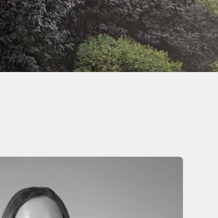
Weitere Reisearten
Insidertipps
News
© Shutterstock
© Shutterstock-06pho...
Weitere Leistungen
Häufig gestellte Fragen
ka & Yukon