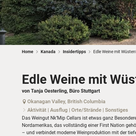
Home
Kanada
Insidertipps
Edle Weine mit Wüstenf
Edle Weine mit Wüst
von Tanja Oesterling, Büro Stuttgart
Okanagan Valley, British Columbia
Aktivität | Ausflug | Orte/Strände | Sonstiges
Das Weingut Nk’Mip Cellars ist etwas ganz Besonderes
Nordamerikas, das vollständig einer First Nation geh
– und verbindet moderne Weinproduktion mit der tief