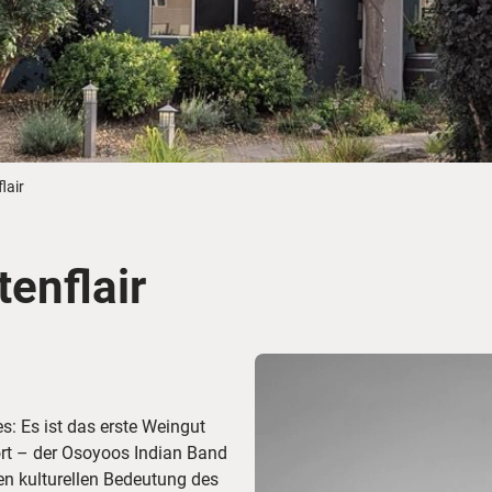
Busreisen
Routen­vorschläge
Reisebüro-Service
© ShaneMyersPhoto
© Swissmediavision/ ...
© Chris Frey
Skireisen
CANUSA-Magazin
Über uns
lair
enflair
Hawaii
Alas
: Es ist das erste Weingut
ört – der Osoyoos Indian Band
en kulturellen Bedeutung des