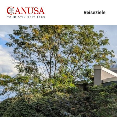
Reiseziele
Reiseziele
Reisearten
Inspiration
Service
Wo soll Ihre nächste Reise
Wie möchten Sie reisen?
Sie sind noch unentschlossen,
Lernen Sie CANUSA kennen und
hingehen? Mit uns reisen Sie
Entdecken Sie Ihr Wunsch-
wohin Ihre nächste Reise gehen
erfahren Sie alles Wissenswerte
individuell nach Nordamerika
Reiseziel auf Ihre ganz eigene
soll? Lassen Sie sich von uns
und Praktische rund um Ihre
und Hawaii.
Art und Weise.
inspirieren!
Reise nach Nordamerika.