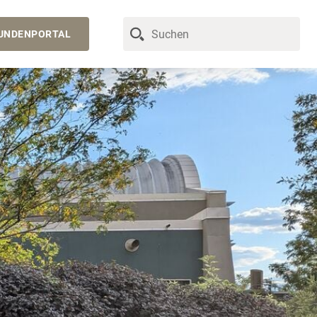
UNDENPORTAL
© Don Wilson/Washing...
© prochasson frederi...
© Rick Sargeant
Kreuzfahrten
Podcast
Kundenportal
© iStockphoto
© Eagle Rider
Motorradreisen
YouTube-Kanal
Kataloge
© Mike Seehagel