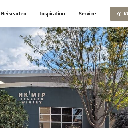
Reisearten
Inspiration
Service
K
© Missouri Division ...
© Jonathan Steinhoff
© R. Classen/Shutter...
Autoreisen
Urlaubs­geschichten
Kontakt
© SFIO CRACHO
© El Monte RV
Wohnmobil­reisen
Reisethemen
Reiseservice
Kanada
USA
© Evgeniya Lystsova
© Christian Horz
© Brewster Inc.