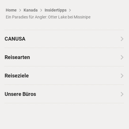
Home
Kanada
Insidertipps
Ein Paradies für Angler: Otter Lake bei Missinipe
CANUSA
Über CANUSA
Reisearten
Kontakt
Wohnmobilreisen
Erfahrungen mit CANUSA
Reiseziele
Autoreisen
Jobs & Karriere
Kanada
Skireisen
Unsere Büros
Insidertipps
USA
Strandurlaub
Kataloge
Hamburg
Hawaii
Inselhopping
Reiseservice
Hannover
Alaska & Yukon
Städtereisen
Presse
Berlin