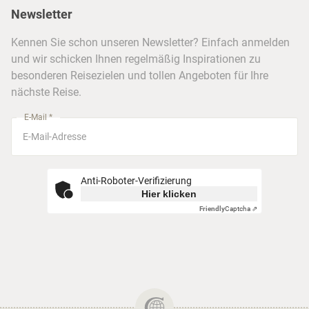
Newsletter
Hotels & Unterkünfte
FAQ
Köln
Kreuzfahrten
Kennen Sie schon unseren Newsletter? Einfach anmelden
Barrierefreiheitserklärung
Frankfurt
und wir schicken Ihnen regelmäßig Inspirationen zu
Busreisen
besonderen Reisezielen und tollen Angeboten für Ihre
Stuttgart
nächste Reise.
München
E-Mail *
Anti-Roboter-Verifizierung
Hier klicken
Friendly
Captcha ⇗