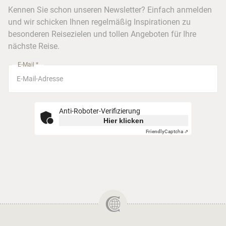
Kreuzfahrten
Kennen Sie schon unseren Newsletter? Einfach anmelden
Barrierefreiheitserklärung
Frankfurt
und wir schicken Ihnen regelmäßig Inspirationen zu
Busreisen
besonderen Reisezielen und tollen Angeboten für Ihre
Stuttgart
nächste Reise.
München
E-Mail *
Anti-Roboter-Verifizierung
Hier klicken
Friendly
Captcha ⇗