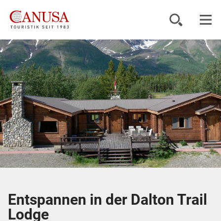
Reiseziele
Reisearten
Inspiration
Service
KUNDENPORTAL
Entspannen in der Dalton Trail
Lodge