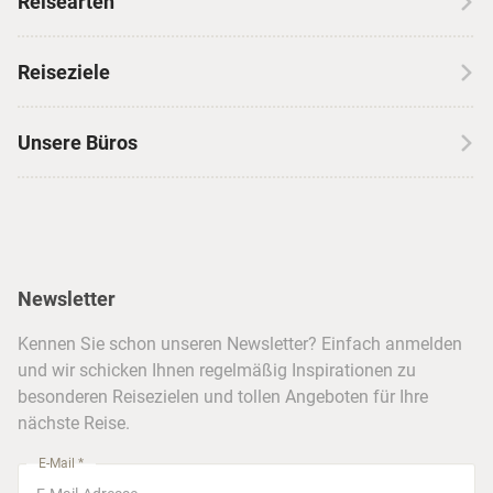
Reisearten
Kontakt
Wohnmobilreisen
Erfahrungen mit CANUSA
Reiseziele
Autoreisen
Jobs & Karriere
Kanada
Skireisen
Unsere Büros
Insidertipps
USA
Strandurlaub
Kataloge
Hamburg
Hawaii
Inselhopping
Reiseservice
Hannover
Alaska & Yukon
Städtereisen
Presse
Berlin
Newsletter
Hotels & Unterkünfte
FAQ
Köln
Kreuzfahrten
Kennen Sie schon unseren Newsletter? Einfach anmelden
Barrierefreiheitserklärung
Frankfurt
und wir schicken Ihnen regelmäßig Inspirationen zu
Busreisen
besonderen Reisezielen und tollen Angeboten für Ihre
Stuttgart
nächste Reise.
München
E-Mail *