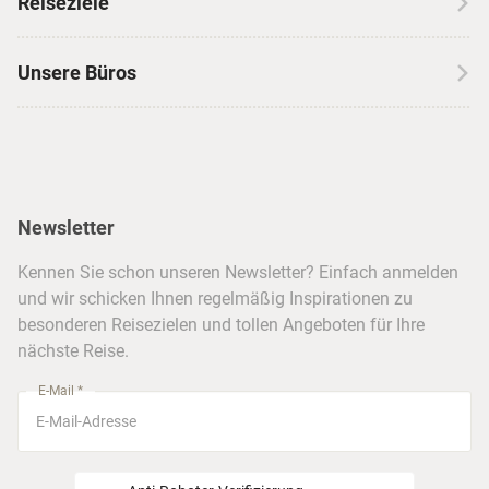
Reiseziele
Autoreisen
Jobs & Karriere
Kanada
Skireisen
Unsere Büros
Insidertipps
USA
Strandurlaub
Kataloge
Hamburg
Hawaii
Inselhopping
Reiseservice
Hannover
Alaska & Yukon
Städtereisen
Presse
Berlin
Newsletter
Hotels & Unterkünfte
FAQ
Köln
Kreuzfahrten
Kennen Sie schon unseren Newsletter? Einfach anmelden
Barrierefreiheitserklärung
Frankfurt
und wir schicken Ihnen regelmäßig Inspirationen zu
Busreisen
besonderen Reisezielen und tollen Angeboten für Ihre
Stuttgart
nächste Reise.
München
E-Mail *