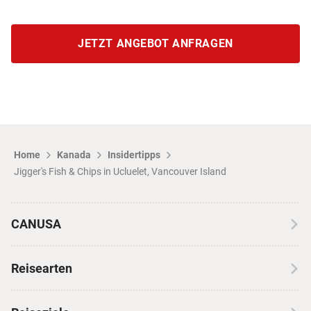
JETZT ANGEBOT ANFRAGEN
Home
Kanada
Insidertipps
Jigger's Fish & Chips in Ucluelet, Vancouver Island
CANUSA
Über CANUSA
Reisearten
Kontakt
Wohnmobilreisen
Erfahrungen mit CANUSA