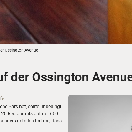
Busreisen
Routen­vorschläge
Reisebüro-Service
© ShaneMyersPhoto
© Swissmediavision/ ...
© Chris Frey
Skireisen
CANUSA-Magazin
Über uns
 der Ossington Avenue
uf der Ossington Avenu
Hawaii
Alas
fe
he Bars hat, sollte unbedingt
 26 Restaurants auf nur 600
sonders gefallen hat mir, dass