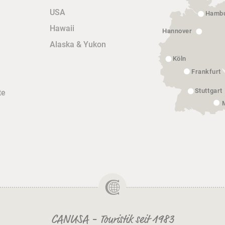
USA
Hamb
Hawaii
Hannover
Alaska & Yukon
Köln
Frankfurt
Stuttgart
te
CANUSA - Touristik seit 1983