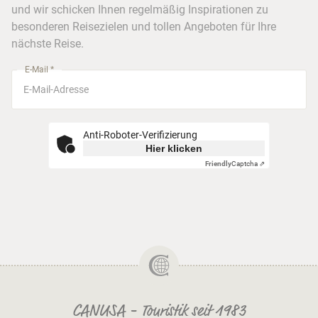
Frankfurt
und wir schicken Ihnen regelmäßig Inspirationen zu
Busreisen
besonderen Reisezielen und tollen Angeboten für Ihre
Stuttgart
nächste Reise.
München
E-Mail *
Anti-Roboter-Verifizierung
Hier klicken
Friendly
Captcha ⇗
CANUSA - Touristik seit 1983