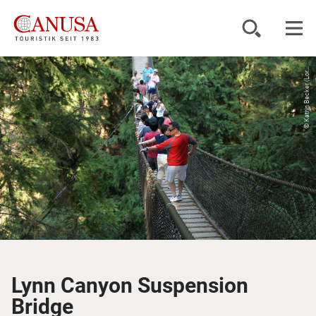
© Katrin Becker (Lor...
Reiseziele
Reisearten
Inspiration
Service
KUNDENPORTAL
Lynn Canyon Suspension
Bridge