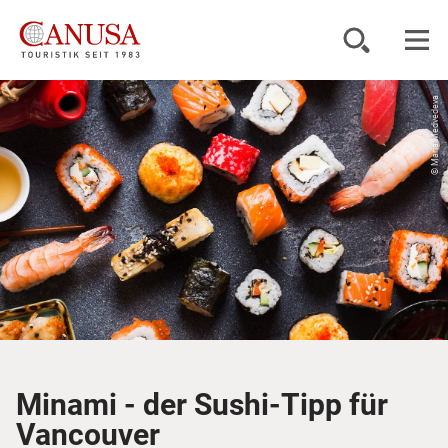
© Maria Medvedeva
Reiseziele
Reisearten
Inspiration
Service
KUNDENPORTAL
Minami - der Sushi-Tipp für
Vancouver