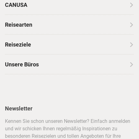
CANUSA
Über CANUSA
Reisearten
Kontakt
Wohnmobilreisen
Erfahrungen mit CANUSA
Reiseziele
Autoreisen
Jobs & Karriere
Kanada
Skireisen
Unsere Büros
Insidertipps
USA
Strandurlaub
Kataloge
Hamburg
Hawaii
Inselhopping
Reiseservice
Hannover
Alaska & Yukon
Städtereisen
Presse
Berlin
Newsletter
Hotels & Unterkünfte
FAQ
Köln
Kreuzfahrten
Kennen Sie schon unseren Newsletter? Einfach anmelden
Barrierefreiheitserklärung
Frankfurt
und wir schicken Ihnen regelmäßig Inspirationen zu
Busreisen
besonderen Reisezielen und tollen Angeboten für Ihre
Stuttgart